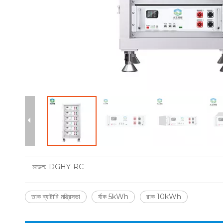
মডেল:
DGHY-RC
তাক ব্যাটারি মন্ত্রিসভা
র্যাক 5kWh
রাক 10kWh