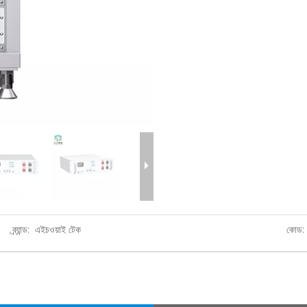
ব্র্যান্ড:
এইচওয়াই টেক
কোড: