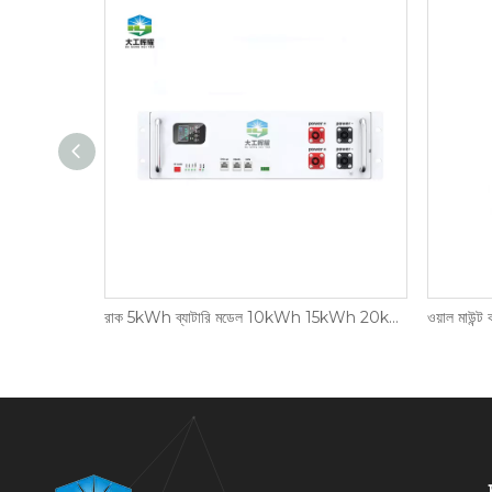
ব্যবহার করুন
রাক 5kWh ব্যাটারি মডেল 10kWh 15kWh 20kWh ক্যাবিনেট