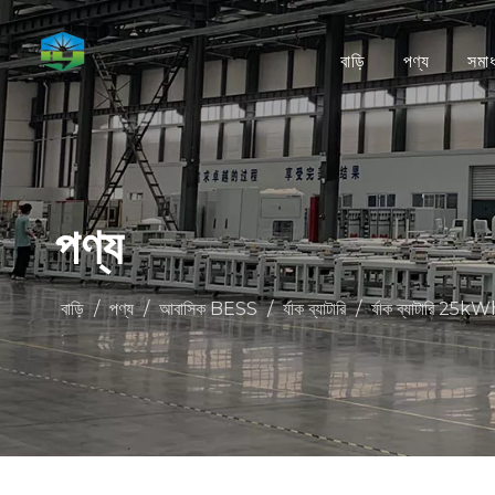
বাড়ি
পণ্য
সমা
পণ্য
বাড়ি
/
পণ্য
/
আবাসিক BESS
/
র্যাক ব্যাটারি
/
র্যাক ব্যাটারি 25kW