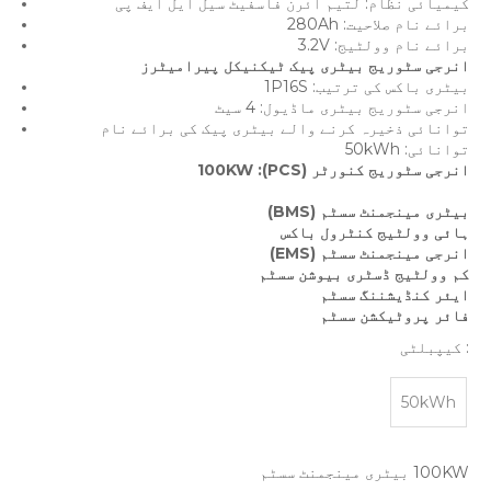
کیمیائی نظام: لتیم آئرن فاسفیٹ سیل ایل ایف پی
برائے نام صلاحیت: 280Ah
برائے نام وولٹیج: 3.2V
انرجی سٹوریج بیٹری پیک ٹیکنیکل پیرامیٹرز
بیٹری باکس کی ترتیب: 1P16S
انرجی سٹوریج بیٹری ماڈیول: 4 سیٹ
توانائی ذخیرہ کرنے والے بیٹری پیک کی برائے نام
توانائی: 50kWh
انرجی سٹوریج کنورٹر (PCS): 100KW
بیٹری مینجمنٹ سسٹم (BMS)
ہائی وولٹیج کنٹرول باکس
انرجی مینجمنٹ سسٹم (EMS)
کم وولٹیج ڈسٹری بیوشن سسٹم
ایئر کنڈیشننگ سسٹم
فائر پروٹیکشن سسٹم
: کیپبلٹی
50kWh
100KW بیٹری مینجمنٹ سسٹم