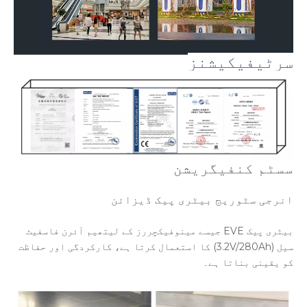
سرٹیفیکیشنز
سسٹم کنفیگریشن
انرجی سٹوریج بیٹری پیک ڈیزائن
بیٹری پیک EVE جیسے مینوفیکچررز کے لیتھیم آئرن فاسفیٹ
سیل (3.2V/280Ah) کا استعمال کرتا ہے، کارکردگی اور حفاظت
کو یقینی بناتا ہے۔