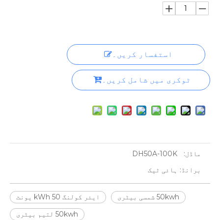
استفسار کریں۔
ٹوکری میں شامل کریں۔
ماڈل:
DH50A-100K
برانڈ:
ہائی ٹیک
50kwh شمسی بیٹری
ایئر کولنگ 50 kWh یونٹ
50kwh لتیم بیٹری