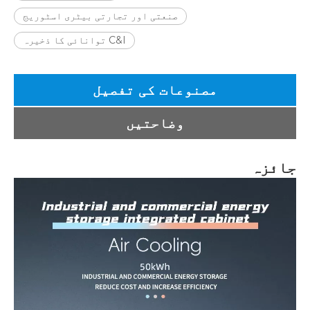
صنعتی اور تجارتی بیٹری اسٹوریج
C&I توانائی کا ذخیرہ
مصنوعات کی تفصیل
وضاحتیں
جائزہ