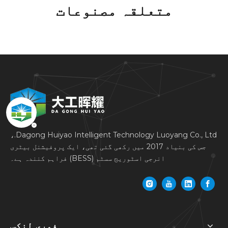
متعلقہ مصنوعات
Dagong Huiyao Intelligent Technology Luoyang Co., Ltd.،
جس کی بنیاد 2017 میں رکھی گئی تھی، ایک پروفیشنل بیٹری
انرجی اسٹوریج سسٹم (BESS) فراہم کنندہ ہے۔
فوری لنکس