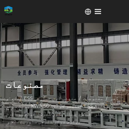
مصنوعات
گھر
/
مصنوعات
/
صنعتی اور تجارتی ESS
/
ایئر
کولنگ ESS
/
ایئر کولنگ 50 KWh یونٹ سولر
جنریٹر آف گرڈ سمال پاور کمرشل لیتھیم آئرن
بیٹری سولر انرجی سٹوریج سسٹم