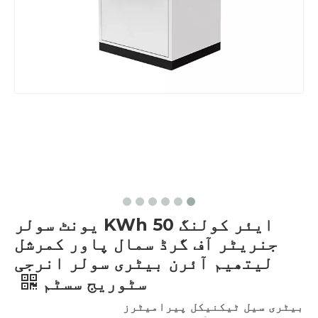
ایئر کولنگ 50 KWh یونٹ سولر
جنریٹر آف گرڈ سمال پاور کمرشل
لیتھیم آئرن بیٹری سولر انرجی
سٹوریج سسٹم
بیٹری سیل ٹیکنیکل پیرامیٹرز