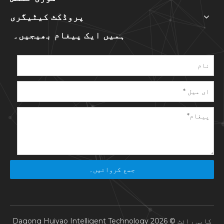
پروڈکٹ کیٹیگری
ہمیں ایک پیغام بھیجیں۔
جمع کروائیں۔
کاپی رائٹ ©
2026
Dagong Huiyao Intelligent Technology