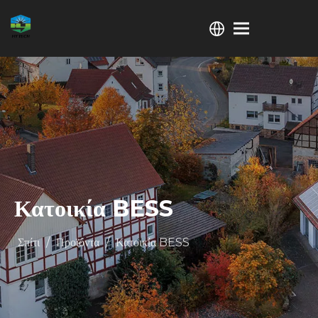
Κατοικία BESS
Σπίτι
/
Προϊόντα
/
Κατοικία BESS