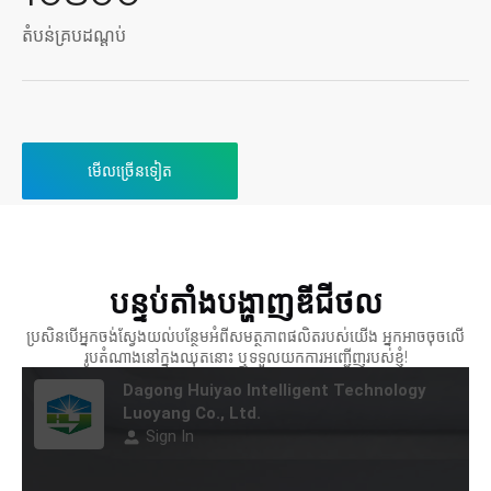
តំបន់គ្របដណ្តប់
មើលច្រើនទៀត
បន្ទប់តាំងបង្ហាញឌីជីថល
ប្រសិនបើអ្នកចង់ស្វែងយល់បន្ថែមអំពីសមត្ថភាពផលិតរបស់យើង អ្នកអាចចុចលើ
រូបតំណាងនៅក្នុងឈុតនោះ ឬទទួលយកការអញ្ជើញរបស់ខ្ញុំ!