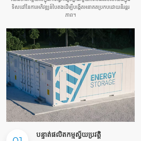
ទិសដៅនៃការអភិវឌ្ឍន៍បៃតងដើម្បីបង្កើតអនាគតប្រកបដោយនិរន្តរ
ភាព។
បន្ទាត់ផលិតកម្មស្វ័យប្រវត្តិ
01