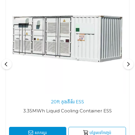
20ft កុងតឺន័រ ESS
3.35MWh Liquid Cooling Container ESS
សាកសួរ
បន្ថែមទៅកញ្ចប់