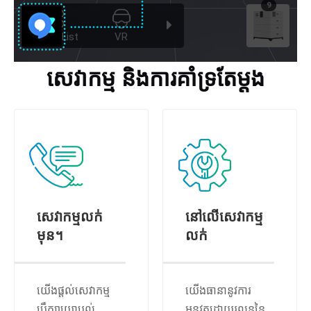
សេវាកម្ម និងការគាំទ្រតែម្តង
សេវាកម្មលក់
នៅលើសេវាកម្ម
មុន។
លក់
យើងផ្តល់សេវាកម្ម
យើងធានានូវការ
ប្រឹក្សាយោបល់
អនុវត្តដោយរលូននៃ