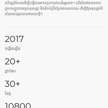
អភិវឌ្ឍន៍បៃតងដើម្បីបង្កើតអនាគតប្រកបដោយនិរន្តរភាព។ យើងតែងតែមានភាព
ក្លាហានក្នុងការទទួលខុសត្រូវ និងខិតខំប្រឹងប្រែងឥតឈប់ឈរ ដើម្បីឱ្យមនុស្សជាតិ
ទាំងអស់ទទួលបានថាមពលថ្មី។
2017
បង្កើតឡើង
20+
ភ្នាក់ងារ
30+
ដៃគូ
10800