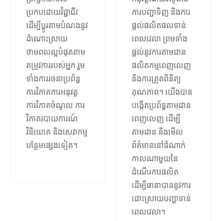
ប្រកបដោយវិជ្ជាជីវៈ
ការបញ្ជាទិញ និងការ
ដើម្បីប្ដូរតាមបំណងនូវ
ផ្តល់ផលិតផលទាន់
ដំណោះស្រាយ
ពេលវេលា ព្រមទាំង
ថាមពលល្អបំផុតតាម
ផ្តល់នូវការតាមដាន
តម្រូវការរបស់អ្នក រួម
ផលិតកម្មពេញលេញ
ទាំងការរចនាប្រព័ន្ធ
និងការត្រួតពិនិត្យ
ការវិភាគការអនុវត្ត
គុណភាព។ យើងបាន
ការវិភាគចំណូល ការ
បង្កើតប្រព័ន្ធតាមដាន
វិភាគរបាយការណ៍
ពេញលេញ ដើម្បី
វិនិយោគ និងសេវាកម្ម
តាមដាន និងមើល
បន្ថែមផ្សេងទៀត។
ព័ត៌មាននៅដំណាក់
កាលណាមួយនៃ
ដំណើរការផលិត
ដើម្បីធានាបាននូវការ
ដោះស្រាយបញ្ហាទាន់
ពេលវេលា។