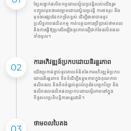
ខ្សែសង្វាក់ផលិតកម្មដោយស្វ័យប្រវត្តិរបស់យើងរួម
បញ្ចូលមុខងារសម្អាតដោយស្វ័យប្រវត្តិ ការថតរូប និង
មុខងារផ្សារដែកកម្រិតខ្ពស់ ដើម្បីធានាបាននូវ
ប្រសិទ្ធភាពផលិតកម្ម កាត់បន្ថយការប្រើប្រាស់ថាមពល
និងការធ្វើឱ្យប្រសើរឡើងនូវភាពជឿជាក់នៃផលិតផល
ទាំងមូល។
ការអភិវឌ្ឍន៍ប្រកបដោយនិរន្តរភាព
02
យើងប្រកាន់ខ្ជាប់នូវគោលគំនិតនៃការអភិវឌ្ឍន៍ប្រកប
ដោយនិរន្តរភាព ខិតខំដើម្បីឧត្តមភាពក្នុងគុណភាព
ផលិតផល និងខិតខំផ្តល់នូវលំហូរនៃបច្ចេកវិទ្យា និង
ផលិតផលផលិតផលប្រកបដោយស្ថិរភាពនៅក្នុង
កិច្ចសហប្រតិបត្តិការអន្តរជាតិ។
ថាមពលបៃតង
03