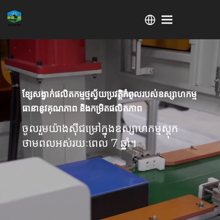
ការបញ្ជាទិញកញ្ចប់ថ្ម 20MWh
ខ្សែសង្វាក់ផលិតកម្មថ្មស្វ័យប្រវត្តិកំពូលរបស់ឧស្សាហកម្ម
ធានានូវគុណភាព និងកម្រិតផលិតភាព
HY TECH ចុះហត្ថលេខាលើការបញ្ជាទិញកញ្ចប់ថាមពលថ្ម
20MWh ជាមួយ CALB ។
ចូលរួមយ៉ាងស៊ីជម្រៅក្នុងឧស្សាហកម្មស្តុក
ថាមពលអស់រយៈពេល 7 ឆ្នាំ។
| ដំណោះស្រាយថាមពលស្នូលសម្រាប់យានយន្តថាមពលថ្មី។