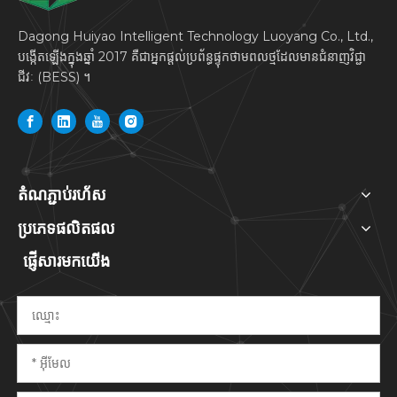
Dagong Huiyao Intelligent Technology Luoyang Co., Ltd.,
បង្កើតឡើងក្នុងឆ្នាំ 2017 គឺជាអ្នកផ្តល់ប្រព័ន្ធផ្ទុកថាមពលថ្មដែលមានជំនាញវិជ្ជា
ជីវៈ (BESS) ។
តំណភ្ជាប់រហ័ស
ប្រភេទផលិតផល
ផ្ញើសារមកយើង