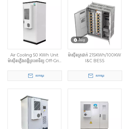
វីដេអូ
Air Cooling 50 KWh Unit
ម៉ាស៊ីនត្រជាក់ 215KWh/100KW
ម៉ាស៊ីនភ្លើងពន្លឺព្រះអាទិត្យ Off-Grid
I&C BESS
Small Power Comercial
Lithium Iron Battery ប្រព័ន្ធ
សាកសួរ
សាកសួរ
ផ្ទុកថាមពលពន្លឺព្រះអាទិត្យ