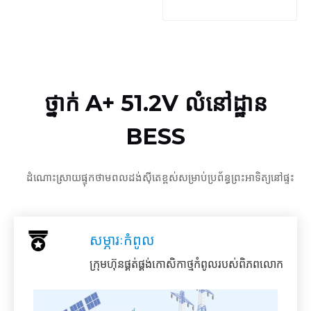
ថ្នាក់ A+ 51.2V លំនៅដ្ឋាន
BESS
ដំណោះស្រាយផ្ទុកថាមពលដង់ស៊ីតេខ្ពស់សម្រាប់ប្រព័ន្ធព្រះអាទិត្យនៅផ្ទះ
សម្ភារៈកំពូល
ក្រុមហ៊ុនផ្គត់ផ្គង់កោសិកាថ្មកំពូលរបស់ពិភពលោក