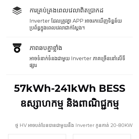
ការគ្រប់គ្រងពេលវេលាពិតប្រាកដ
Inverter ដែលត្រូវគ្នា APP អាចរកឃើញទិន្នន័យ
ប្រព័ន្ធក្នុងពេលវេលាជាក់ស្តែង។
ភាពឆបគ្នាខ្លាំង
អាចទំនាក់ទំនងជាមួយ Inverter ភាគច្រើននៅលើទី
ផ្សារ
57kWh-241kWh BESS
ឧស្សាហកម្ម និងពាណិជ្ជកម្ម
ថ្ម HV អាចបត់បែនបានជាមួយនឹង Inverter កូនកាត់ 20-80KW