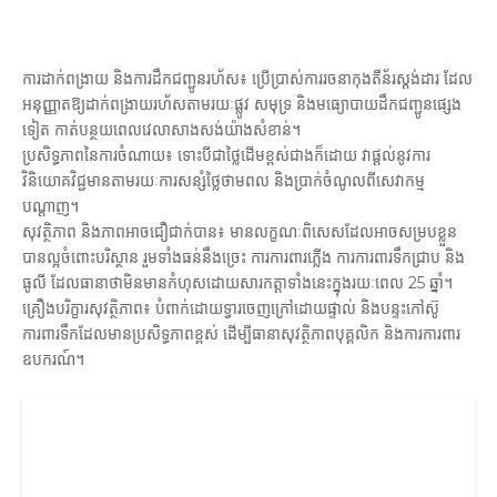
ការដាក់ពង្រាយ និងការដឹកជញ្ជូនរហ័ស៖ ប្រើប្រាស់ការរចនាកុងតឺន័រស្តង់ដារ ដែល
អនុញ្ញាតឱ្យដាក់ពង្រាយរហ័សតាមរយៈផ្លូវ សមុទ្រ និងមធ្យោបាយដឹកជញ្ជូនផ្សេង
ទៀត កាត់បន្ថយពេលវេលាសាងសង់យ៉ាងសំខាន់។
ប្រសិទ្ធភាពនៃការចំណាយ៖ ទោះបីជាថ្លៃដើមខ្ពស់ជាងក៏ដោយ វាផ្តល់នូវការ
វិនិយោគវិជ្ជមានតាមរយៈការសន្សំថ្លៃថាមពល និងប្រាក់ចំណូលពីសេវាកម្ម
បណ្តាញ។
សុវត្ថិភាព និងភាពអាចជឿជាក់បាន៖ មានលក្ខណៈពិសេសដែលអាចសម្របខ្លួន
បានល្អចំពោះបរិស្ថាន រួមទាំងធន់នឹងច្រេះ ការការពារភ្លើង ការការពារទឹកជ្រាប និង
ធូលី ដែលធានាថាមិនមានកំហុសដោយសារកត្តាទាំងនេះក្នុងរយៈពេល 25 ឆ្នាំ។
គ្រឿងបរិក្ខារសុវត្ថិភាព៖ បំពាក់ដោយទ្វារចេញក្រៅដោយផ្ទាល់ និងបន្ទះកៅស៊ូ
ការពារទឹកដែលមានប្រសិទ្ធភាពខ្ពស់ ដើម្បីធានាសុវត្ថិភាពបុគ្គលិក និងការការពារ
ឧបករណ៍។