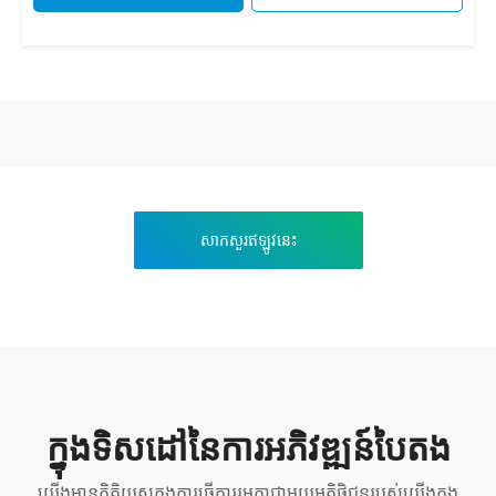
សាកសួរឥឡូវនេះ
ក្នុងទិសដៅនៃការអភិវឌ្ឍន៍បៃតង
យើងមានកិត្តិយសក្នុងការធ្វើការរួមគ្នាជាមួយអតិថិជនរបស់យើងក្នុង