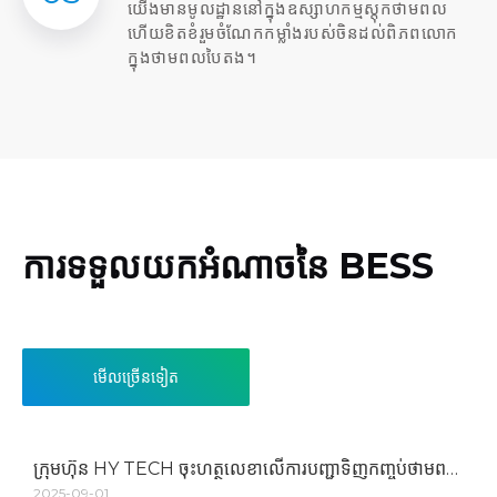
យើង​មាន​មូលដ្ឋាន​នៅ​ក្នុង​ឧស្សាហកម្ម​ស្តុក​ថាមពល
ហើយ​ខិតខំ​រួម​ចំណែក​កម្លាំង​របស់​ចិន​ដល់​ពិភពលោក​
ក្នុង​ថាមពល​បៃតង។​
ការទទួលយកអំណាចនៃ BESS
មើលច្រើនទៀត
ក្រុមហ៊ុន HY TECH ចុះហត្ថលេខាលើការបញ្ជាទិញកញ្ចប់ថាមពលថ្ម 20MWh ជាមួយ CALB
2025-09-01