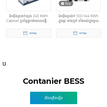
វីដេអូ
ម៉ាស៊ីនត្រជាក់ខ្យល់ 243 KWh
ម៉ាស៊ីនត្រជាក់ 100-144 KWh
Cabinet ប្រព័ន្ធផ្ទុកថាមពលពន្លឺព្រះ
ក្នុងផ្ទះ ខាងក្រៅ ទាំងអស់ក្នុងមួយ
អាទិត្យខ្នាតធំសម្រាប់ឧស្សាហកម្ម និង
BESS
ពាណិជ្ជកម្ម
សាកសួរ
សាកសួរ
ប
Contanier BESS
មើលច្រើនទៀត