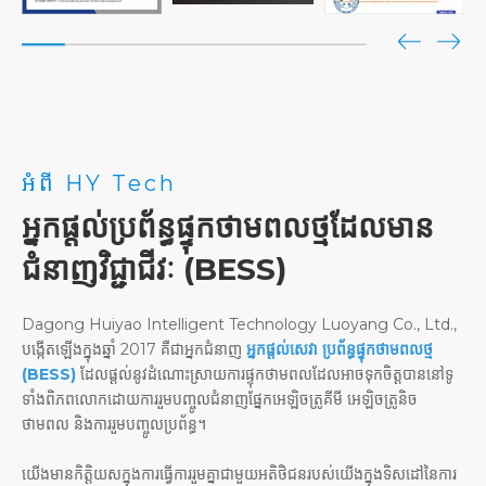
អំពី HY Tech
អ្នកផ្តល់ប្រព័ន្ធផ្ទុកថាមពលថ្មដែលមាន
ជំនាញវិជ្ជាជីវៈ (BESS)
Dagong Huiyao Intelligent Technology Luoyang Co., Ltd.,
បង្កើតឡើងក្នុងឆ្នាំ 2017 គឺជាអ្នកជំនាញ
អ្នកផ្តល់សេវា ប្រព័ន្ធផ្ទុកថាមពលថ្ម
(BESS)
ដែលផ្តល់នូវដំណោះស្រាយការផ្ទុកថាមពលដែលអាចទុកចិត្តបាននៅទូ
ទាំងពិភពលោកដោយការរួមបញ្ចូលជំនាញផ្នែកអេឡិចត្រូគីមី អេឡិចត្រូនិច
ថាមពល និងការរួមបញ្ចូលប្រព័ន្ធ។
យើងមានកិត្តិយសក្នុងការធ្វើការរួមគ្នាជាមួយអតិថិជនរបស់យើងក្នុងទិសដៅនៃការ