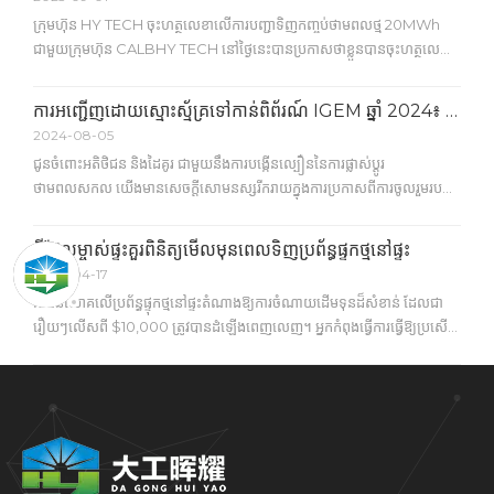
ក្រុមហ៊ុន HY TECH ចុះហត្ថលេខាលើការបញ្ជាទិញកញ្ចប់ថាមពលថ្ម 20MWh
ជាមួយក្រុមហ៊ុន CALBHY TECH នៅថ្ងៃនេះបានប្រកាសថាខ្លួនបានចុះហត្ថលេខា
លើការបញ្ជាទិញកញ្ចប់ថាមពលថ្ម 20MWh ជាមួយក្រុមហ៊ុន CALB (China
Aviation Lithium Battery) ដែលជាក្រុមហ៊ុនឈានមុខគេលើពិភពលោកក្នុង
ការអញ្ជើញដោយស្មោះស្ម័គ្រទៅកាន់ពិព័រណ៍ IGEM ឆ្នាំ 2024៖ ការស្វែងយល់ពីអនាគតនៃការផ្ទុកថាមពលលំនៅដ្ឋាន និងពាណិជ្ជកម្ម
ការផលិតថ្ម។ ក្រោមកិច្ចព្រមព្រៀង HY TECH នឹងប្រមូលផ្តុំ និងផលិតថាមពល
2024-08-05
20MWh o
ជូនចំពោះអតិថិជន និងដៃគូរ ជាមួយនឹងការបង្កើនល្បឿននៃការផ្លាស់ប្តូរ
ថាមពលសកល យើងមានសេចក្តីសោមនស្សរីករាយក្នុងការប្រកាសពីការចូលរួមរបស់
យើងនៅក្នុងពិព័រណ៍ថាមពលបៃតង និងបរិស្ថានអន្តរជាតិ (IGEM) ដែលនឹងប្រារព្ធ
ឡើងចាប់ពីថ្ងៃទី 9 ដល់ថ្ងៃទី 11 ខែតុលា ឆ្នាំ 2024 នៅទីក្រុងគូឡាឡាំពួ
អ្វីដែលម្ចាស់ផ្ទះគួរពិនិត្យមើលមុនពេលទិញប្រព័ន្ធផ្ទុកថ្មនៅផ្ទះ
ប្រទេសម៉ាឡេស៊ី។
2026-04-17
ការវិនិយោគលើប្រព័ន្ធផ្ទុកថ្មនៅផ្ទះតំណាងឱ្យការចំណាយដើមទុនដ៏សំខាន់ ដែលជា
រឿយៗលើសពី $10,000 ត្រូវបានដំឡើងពេញលេញ។ អ្នកកំពុងធ្វើការធ្វើឱ្យប្រសើរ
ឡើងនូវហេដ្ឋារចនាសម្ព័ន្ធដ៏សំខាន់ មិនមែនជាការទិញផ្ទះធម្មតានោះទេ។ ការកើនឡើង
អត្រាអគ្គិសនី ការផ្លាស់ប្តូរគោលនយោបាយដូចជា NEM 3.0 និងបណ្តាញថាមពល
មិនស្ថិតស្ថេរកាន់តែខ្លាំងឡើង