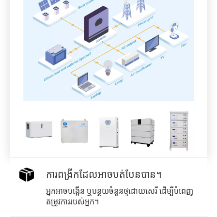
ការពង្រីកដែលអាចបត់បែនបាន។
អ្នកអាចបង្កើន ឬបន្ថយចំនួនថ្មដោយសេរី ដើម្បីបំពេញ
តម្រូវការរបស់អ្នក។