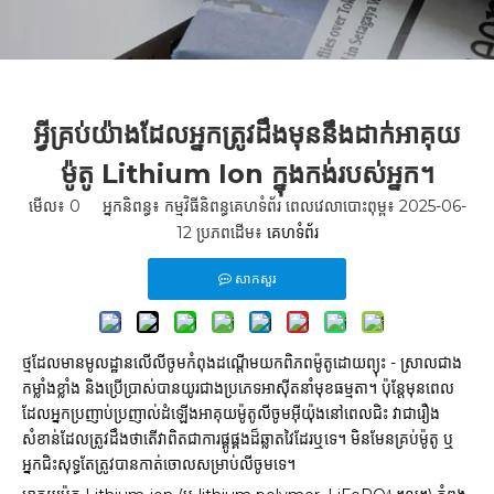
អ្វី​គ្រប់​យ៉ាង​ដែល​អ្នក​ត្រូវ​ដឹង​មុន​នឹង​ដាក់​អាគុយ​
ម៉ូតូ Lithium Ion ក្នុង​កង់​របស់​អ្នក។
មើល៖
0
អ្នកនិពន្ធ៖ កម្មវិធីនិពន្ធគេហទំព័រ ពេលវេលាបោះពុម្ព៖ 2025-06-
12 ប្រភពដើម៖
គេហទំព័រ
សាកសួរ
ថ្មដែលមានមូលដ្ឋានលើលីចូមកំពុងដណ្តើមយកពិភពម៉ូតូដោយព្យុះ - ស្រាលជាង
កម្លាំងខ្លាំង និងប្រើប្រាស់បានយូរជាងប្រភេទអាស៊ីតនាំមុខធម្មតា។ ប៉ុន្តែមុនពេល
ដែលអ្នកប្រញាប់ប្រញាល់ដំឡើងអាគុយម៉ូតូលីចូមអ៊ីយ៉ុងនៅពេលជិះ វាជារឿង
សំខាន់ដែលត្រូវដឹងថាតើវាពិតជាការផ្គូផ្គងដ៏ឆ្លាតវៃដែរឬទេ។ មិនមែនគ្រប់ម៉ូតូ ឬ
អ្នកជិះសុទ្ធតែត្រូវបានកាត់ចោលសម្រាប់លីចូមទេ។