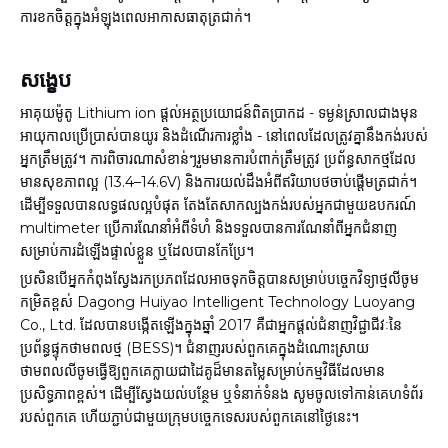
ការខកចិត្តក្នុងអំឡុងពេលអាកាសធាតុត្រជាក់។
សង្ខេប
អាគុយម៉ូតូ Lithium ion ផ្តល់អត្ថប្រយោជន៍ពិតប្រាកដ - ទម្ងន់ស្រាលជាងមុន
អាយុកាលប្រើប្រាស់បានយូរ និងដំណើរការខ្លាំង - នៅពេលដែលត្រូវគ្នានឹងកង់របស់
អ្នកត្រឹមត្រូវ។ ការពិចារណាសំខាន់ៗរួមមានការបំពាក់ត្រឹមត្រូវ ប្រព័ន្ធសាកថ្មដែល
មានសុខភាពល្អ (13.4–14.6V) និងការយល់ដឹងអំពីឥរិយាបថចាប់ផ្តើមត្រជាក់។
ដើម្បីទទួលបានលទ្ធផលល្អបំផុត តែងតែសាកល្បងកង់របស់អ្នកជាមួយឧបករណ៍
multimeter ប្រើការណែនាំអំពីទំហំ និងទទួលបានការណែនាំពីអ្នកជំនាញ
សម្រាប់ការដំឡើងផ្ទាល់ខ្លួន ឬដែលបានកែប្រែ។
ប្រសិនបើអ្នកកំពុងស្វែងរកប្រភពដែលអាចទុកចិត្តបានសម្រាប់បច្ចេកវិទ្យាថ្មលីចូម
កម្រិតខ្ពស់ Dagong Huiyao Intelligent Technology Luoyang
Co., Ltd. ដែលបានបង្កើតឡើងក្នុងឆ្នាំ 2017 គឺជាអ្នកផ្តល់ជំនាញវិជ្ជាជីវៈនៃ
ប្រព័ន្ធផ្ទុកថាមពលថ្ម (BESS)។ ជំនាញរបស់ពួកគេក្នុងដំណោះស្រាយ
ថាមពលលីចូមធ្វើឱ្យពួកគេក្លាយជាដៃគូដ៏មានតម្លៃសម្រាប់កម្មវិធីដែលមាន
ប្រសិទ្ធភាពខ្ពស់។ ដើម្បីស្វែងយល់បន្ថែម ឬទំនាក់ទំនង សូមចូលទៅកាន់គេហទំព័រ
របស់ពួកគេ ហើយភ្ជាប់ជាមួយក្រុមបច្ចេកទេសរបស់ពួកគេនៅថ្ងៃនេះ។