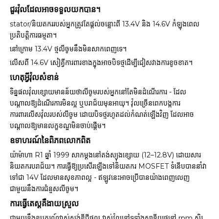
ជួរវ៉ុលដែលអាចទទួលយកបាន។
stator/និយតកររបស់អ្នកត្រូវតែផ្តល់ចន្លោះពី 13.4V និង 14.6V កំឡុងពេល
ប្រតិបត្តិការធម្មតា។
នៅក្រោម 13.4V ថ្មលីចូមនឹងមិនសាកពេញទេ។
លើសពី 14.6V សៀគ្វីការពារខាងក្នុងអាចបិទថ្មដើម្បីជៀសវាងការខូចខាត។
ហេតុអ្វីវ៉ុលសំខាន់
ទិន្នផលវ៉ុលខ្សោយមានន័យថាលីចូមរបស់អ្នកនៅតែមិនដំណើរការ - ដែល
បណ្តាលឱ្យដំណើរការមិនល្អ ឬបរាជ័យមុនអាយុ។ វ៉ុលច្រើនពេកបង្កការ
ការពារលើសវ៉ុលរបស់លីចូម ដោយបិទថ្មរហូតដល់កំណត់ឡើងវិញ ដែលអាច
បណ្តាលឱ្យមានលក្ខខណ្ឌមិនចាប់ផ្តើម។
ឧទាហរណ៍នៃពិភពលោកពិត
យ៉ាម៉ាហា R1 ឆ្នាំ 1999 សាកម្តងនៅតង់ស្យុងខ្សោយ (12–12.8V) ដោយសារ
និយតករបរាជ័យ។ ការធ្វើឱ្យប្រសើរឡើងទៅនិយតករ MOSFET ទំនើបបាននាំវា
ទៅជា 14V ដែលមានសុខភាពល្អ - ឥឡូវនេះអាចប្រើបានយ៉ាងពេញលេញ
ជាមួយនឹងការជំនួសលីចូម។
ការធ្វើតេស្តគឺងាយស្រួល
ជាមួយនឹងឧបករណ៍វាស់ស្ទង់ឌីជីថល វាស់វ៉ុលនៅទូទាំងស្ថានីយថ្មនៅ rpm ស្ថិរ