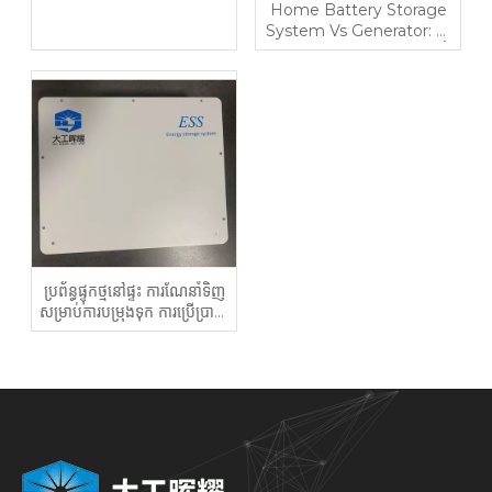
Home Battery Storage
System Vs Generator: តើ
មួយណាយល់កាន់តែច្បាស់នៅឆ្នាំ
2026?
ប្រព័ន្ធផ្ទុកថ្មនៅផ្ទះ ការណែនាំទិញ
សម្រាប់ការបម្រុងទុក ការប្រើប្រាស់
ថាមពលពន្លឺព្រះអាទិត្យដោយ
ខ្លួនឯង និងវិក័យប័ត្រទាប