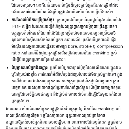
ដែលសមស្រប។ នេះគឺជាចំណុចចាប់ផ្តើមដ៏ល្អសម្រាប់អ្នកជិះភាគច្រើនដែល
ចង់បានការណែនាំរហ័ស និងត្រឹមត្រូវដោយមិនចាំបាច់ទាយអ្វីទាំងអស់។
ការណែនាំអំពីការប្រើប្រាស់ថ្ម៖
ក្រុមហ៊ុនផលិតមួយចំនួនផ្តល់នូវការណែនាំជា
PDF លម្អិត ដែលរាយបញ្ជីទំហំថ្មដែលត្រូវគ្នាសម្រាប់ម៉ូតូជាច្រើនប្រភេទ។
មគ្គុទ្ទេសក៍ទាំងនេះក៏ណែនាំផងដែរនូវកម្រិតថាមពលសមរម្យ អាស្រ័យលើ
ស្ថានភាពម៉ាស៊ីនរបស់កង់របស់អ្នក។ ឧទាហរណ៍ ប្រសិនបើអ្នកបានដំឡើង
ម៉ាស៊ីនរបស់អ្នកដោយបង្កើនសមាមាត្រ bore, stroke ឬ compression
ratio ការណែនាំនឹងជួយអ្នកជ្រើសរើសថ្មដែលមានអំពែរ cranking ខ្ពស់
ដើម្បីបំពេញតម្រូវការបន្ថែមទាំងនោះ។
ដំបូន្មានរបស់អ្នកជំនាញ៖
ប្រសិនបើអ្នកជាម្ចាស់ម៉ូតូដែលផលិតដោយខ្លួនឯង
ឬកែប្រែយ៉ាងខ្លាំង ការណែនាំអំពីទំហំស្តង់ដារប្រហែលជាមិនគ្រប់គ្រាន់ទេ។ ក្នុង
ករណីបែបនេះ វាជាការល្អក្នុងការទាក់ទងក្រុមហ៊ុនផលិតថ្មដោយផ្ទាល់។ ក្រុម
បច្ចេកទេសរបស់ពួកគេអាចផ្តល់នូវការណែនាំផ្ទាល់ខ្លួន ដើម្បីធានាថាអ្នកទទួល
បានថ្មដែលស័ក្តិសមឥតខ្ចោះ និងផ្តល់ថាមពលដល់ការដំឡើងតែមួយគត់ដែល
អ្នកត្រូវការ។
វាមានសារៈសំខាន់ណាស់ក្នុងការផ្គូផ្គងទាំងវិមាត្ររូបវន្ត និងអំពែរ cranking នៅ
ពេលជ្រើសរើសថ្មលីចូម។ ថ្មដែលតូចពេក ឬខ្វះថាមពលគ្រប់គ្រាន់អាច
បណ្តាលឱ្យកង់របស់អ្នកមិនអាចចាប់ផ្តើមបាន ខណៈពេលដែលថ្មធំពេក ឬធ្ងន់អាច
មិនសមត្រឹមត្រូវ ឬអាចទាមទារការកែប្រែដែលមិនចាំបាច់ចំពោះផ្នែកថ្មរបស់កង់