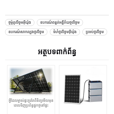
ថ្មម៉ូតូលីចូមអ៊ីយ៉ុង
ឧបករណ៍ពន្លត់អគ្គីភ័យថ្មលីចូម
ឧបករណ៍សាកល្បងថ្មលីចូម
ទំហំថ្មលីចូមអ៊ីយ៉ុង
ប្រអប់ថ្មលីចូម
អត្ថបទពាក់ព័ន្ធ
អ្វីដែលម្ចាស់ផ្ទះគួរតែពិនិត្យមើលមុន
ពេលទិញប្រព័ន្ធផ្ទុកថ្មនៅផ្ទះ