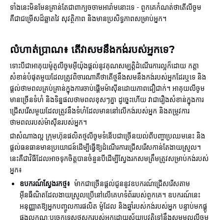
ទាំងនេះមិនមែនគ្រាន់តែជាពាក្យចចាមអារ៉ាមនោះទេ - ពួកគេកំណត់ថាតើលីចូម
គឺជាជម្រើសដ៏ឆ្លាតវៃ សុវត្ថិភាព និងមានប្រសិទ្ធភាពសម្រាប់អ្នក។
លំហាត់ប្រាណ៖ តើវាសមនឹងកង់របស់អ្នកទេ?
ទោះបីជាអាគុយម៉ូតូលីចូមអ៊ីយ៉ុងផ្តល់នូវគុណសម្បត្តិដំណើរការល្អក៏ដោយ កត្តា
សំខាន់បំផុតមួយដែលត្រូវពិចារណាគឺថាតើថ្មនឹងសមនឹងកង់របស់អ្នកដែរឬទេ និង
ផ្តល់ថាមពលគ្រប់គ្រាន់ក្នុងការចាប់ផ្តើមម៉ាស៊ីនដោយភាពជឿជាក់។ អាគុយលីចូម
មានច្រើនទំហំ និងទិន្នផលថាមពលខុសៗគ្នា ដូច្នេះហើយ វាជារឿងសំខាន់ក្នុងការ
ជ្រើសរើសមួយដែលត្រូវនឹងទំហំដែលមាននៅលើកង់របស់អ្នក និងតម្រូវការ
ថាមពលរបស់ម៉ាស៊ីនរបស់អ្នក។
ជាសំណាងល្អ ក្រុមហ៊ុនផលិតថ្មលីចូមទំនើបជាច្រើនយល់ពីបញ្ហាប្រឈមនេះ និង
ផ្តល់ធនធានមានប្រយោជន៍ដើម្បីធ្វើឱ្យដំណើរការជ្រើសរើសកាន់តែងាយស្រួល។
នេះគឺជាវិធីដែលអាចទុកចិត្តបានចំនួនបីដើម្បីស្វែងរកសមត្រឹមត្រូវសម្រាប់កង់របស់
អ្នក៖
ឧបករណ៍ស្វែងរកថ្ម៖
ម៉ាកជាច្រើនផ្តល់ជូននូវឧបករណ៍ជ្រើសរើសតាម
អ៊ីនធឺណិតដែលងាយស្រួលប្រើនៅលើគេហទំព័ររបស់ពួកគេ។ ឧបករណ៍នេះ
អនុញ្ញាតឱ្យអ្នកបញ្ចូលការផលិត ម៉ូដែល និងឆ្នាំរបស់កង់របស់អ្នក បន្ទាប់មកផ្គូ
ផ្គងលក្ខណៈបច្ចេកទេសថ្មស្តុករបស់អ្នកដោយស្វ័យប្រវត្តិទៅនឹងសមមូលលីចូម