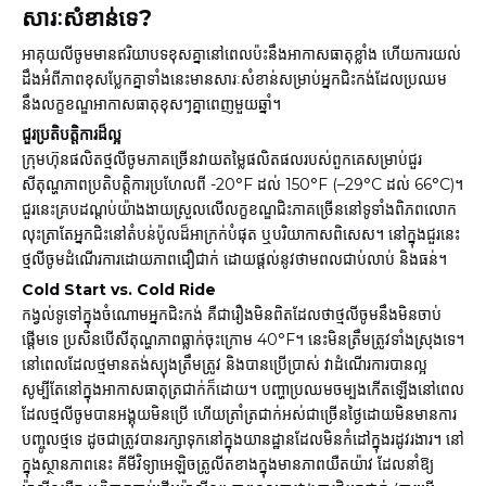
សារៈសំខាន់ទេ?
អាគុយលីចូមមានឥរិយាបទខុសគ្នានៅពេលប៉ះនឹងអាកាសធាតុខ្លាំង ហើយការយល់
ដឹងអំពីភាពខុសប្លែកគ្នាទាំងនេះមានសារៈសំខាន់សម្រាប់អ្នកជិះកង់ដែលប្រឈម
នឹងលក្ខខណ្ឌអាកាសធាតុខុសៗគ្នាពេញមួយឆ្នាំ។
ជួរប្រតិបត្តិការដ៏ល្អ
ក្រុមហ៊ុនផលិតថ្មលីចូមភាគច្រើនវាយតម្លៃផលិតផលរបស់ពួកគេសម្រាប់ជួរ
សីតុណ្ហភាពប្រតិបត្តិការប្រហែលពី -20°F ដល់ 150°F (–29°C ដល់ 66°C)។
ជួរនេះគ្របដណ្តប់យ៉ាងងាយស្រួលលើលក្ខខណ្ឌជិះភាគច្រើននៅទូទាំងពិភពលោក
លុះត្រាតែអ្នកជិះនៅតំបន់ប៉ូលដ៏អាក្រក់បំផុត ឬបរិយាកាសពិសេស។ នៅក្នុងជួរនេះ
ថ្មលីចូមដំណើរការដោយភាពជឿជាក់ ដោយផ្តល់នូវថាមពលជាប់លាប់ និងធន់។
Cold Start vs. Cold Ride
កង្វល់ទូទៅក្នុងចំណោមអ្នកជិះកង់ គឺជារឿងមិនពិតដែលថាថ្មលីចូមនឹងមិនចាប់
ផ្តើមទេ ប្រសិនបើសីតុណ្ហភាពធ្លាក់ចុះក្រោម 40°F។ នេះមិនត្រឹមត្រូវទាំងស្រុងទេ។
នៅពេលដែលថ្មមានតង់ស្យុងត្រឹមត្រូវ និងបានប្រើប្រាស់ វាដំណើរការបានល្អ
សូម្បីតែនៅក្នុងអាកាសធាតុត្រជាក់ក៏ដោយ។ បញ្ហាប្រឈមចម្បងកើតឡើងនៅពេល
ដែលថ្មលីចូមបានអង្គុយមិនប្រើ ហើយត្រាំត្រជាក់អស់ជាច្រើនថ្ងៃដោយមិនមានការ
បញ្ចូលថ្មទេ ដូចជាត្រូវបានរក្សាទុកនៅក្នុងយានដ្ឋានដែលមិនកំដៅក្នុងរដូវរងារ។ នៅ
ក្នុងស្ថានភាពនេះ គីមីវិទ្យាអេឡិចត្រូលីតខាងក្នុងមានភាពយឺតយ៉ាវ ដែលនាំឱ្យ