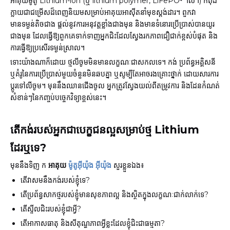
អាគុយម៉ូតូ Lithium-ion (ឬ lithium polymer, LiFePO⁴ ។ល។) កំពុង
ក្លាយជាជម្រើសដ៏ពេញនិយមសម្រាប់អាគុយអាស៊ីតនាំមុខស្តង់ដារ។ ពួកវា
មានទម្ងន់តិចជាង ផ្តល់នូវការអនុវត្តខ្លាំងជាងមុន និងមានទំនោរប្រើប្រាស់បានយូរ
ជាងមុន ដែលធ្វើឱ្យពួកគេទាក់ទាញអ្នកជិះដែលស្វែងរកភាពជឿជាក់ខ្ពស់បំផុត និង
ការធ្វើឱ្យប្រសើរទម្ងន់ស្រាល។
ទោះយ៉ាងណាក៏ដោយ ថ្មលីចូមមិនមានលក្ខណៈជាសកលទេ។ កង់ ប្រព័ន្ធអគ្គិសនី
ឬគំរូនៃការប្រើប្រាស់មួយចំនួនមិនឆបគ្នា ឬសូម្បីតែអាចរងគ្រោះថ្នាក់ ដោយសារការ
ប្តូរទៅលីចូម។ មុននឹងឈានជើងចូល អ្នកត្រូវស្វែងយល់ពីតម្រូវការ និងដែនកំណត់
សំខាន់ៗនៃកញ្ចប់បច្ចេកវិទ្យាខ្ពស់នេះ។
តើកង់របស់អ្នកជាបេក្ខជនល្អសម្រាប់ថ្ម Lithium
ដែរឬទេ?
មុននឹងទិញ ក
អាគុយ
ម៉ូតូអ៊ីយ៉ុង អ៊ីយ៉ុង
សួរខ្លួនឯង៖
តើវាសមនឹងកង់របស់ខ្ញុំទេ?
តើប្រព័ន្ធសាកថ្មរបស់ខ្ញុំមានសុខភាពល្អ និងស្ថិតក្នុងលក្ខណៈជាក់លាក់ទេ?
តើស្ទីលជិះរបស់ខ្ញុំជាអ្វី?
តើ​អាកាសធាតុ និង​សីតុណ្ហភាព​អ្វី​ខ្លះ​ដែល​ខ្ញុំ​ជិះ​ជា​ធម្មតា?