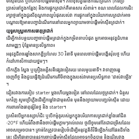
ម៉ាស៊ីនយឺត ឬពិបាកចាប់ផ្តើមម៉ាស៊ីន។ ភាពខុសគ្នារវាងការជិះត្រជាក់ (ការប្រើ
ប្រាស់នៅក្នុងកន្លែង) និងការផ្ទុកត្រជាក់គឺមានសារៈសំខាន់។ ខណៈពេលដែលការជិះ
រក្សាថ្មនៅក្នុងជួរសីតុណ្ហភាពល្អបំផុតរបស់វា ការផ្ទុកនៅក្នុងបរិយាកាសត្រជាក់អាច
បណ្តាលឱ្យមានបញ្ហាដំណើរការនៅពេលអ្នកព្យាយាមចាប់ផ្តើមម៉ាស៊ីនត្រជាក់។
យុទ្ធសាស្ត្រអាកាសធាតុត្រជាក់
ដើម្បីកាត់បន្ថយបញ្ហាចាប់ផ្តើមត្រជាក់ក្នុងកម្រិតទាបបំផុត អ្នកអាចអនុវត្តជំហាន
សាមញ្ញៗ ប៉ុន្តែមានប្រសិទ្ធភាព៖
អនុវត្តជីពចរឆ្នាំងសាកខ្លីប្រហែល 30 វិនាទី មុនពេលចាប់ផ្តើមបង្កើនវ៉ុលថ្ម ហើយ
កំដៅកោសិកាដោយថ្នមៗ។
បើកភ្លើង ស្នែង ឬគ្រឿងអគ្គិសនីផ្សេងទៀតរយៈពេលមួយនាទី។ វាទាញចរន្ត
ចេញពីថ្ម និងជួយធ្វើឱ្យដំណើរការគីមីខាងក្នុងរបស់វាមានប្រសិទ្ធភាព 'ដាស់វាឡើង'
។
ជៀសវាងការគៀប starter ម្តងហើយម្តងទៀត នៅពេលដែលថ្មត្រជាក់។ ជំនួស
មកវិញ សូមប្រើភ្លើងដើម្បីកម្តៅវាជាមុនសិន មុននឹងព្យាយាមបញ្ឆេះម៉ាស៊ីន ដោយ
ការពារទាំងធាតុផ្សំនៃថ្ម និង starter។
ប្រសិនបើអ្នកឧស្សាហ៍ជិះ ឬបើកម៉ូតូរបស់អ្នកក្នុងបរិយាកាសត្រជាក់ខ្លាំងនៅជិត
-20°F ហើយរំពឹងថានឹងចាប់ផ្តើមភ្លាមៗរាល់ពេល ថ្មលីចូមនៅតែជាជម្រើសដែល
អាចសម្រេចបាន។ គ្រាន់តែត្រូវបានរៀបចំដើម្បីអនុវត្តនីតិវិធីឡើងកំដៅផែនដីទាំង
នេះ ដើម្បីធានាបាននូវការចាប់ផ្តើមម៉ាស៊ីនដែលអាចទុកចិត្តបាន និងជៀសវាង