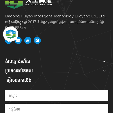
Dagong Huiyao Intelligent Technology Luoyang Co., Ltd.,
បង្កើតឡើងក្នុងឆ្នាំ 2017 គឺជាអ្នកផ្តល់ប្រព័ន្ធផ្ទុកថាមពលថ្មដែលមានជំនាញវិជ្ជា
ជីវៈ (BESS) ។
តំណភ្ជាប់រហ័ស
ប្រភេទផលិតផល
ផ្ញើសារមកយើង