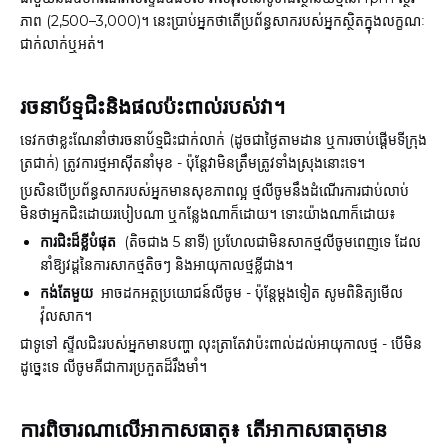
ភាព (2,500–3,000)។ នេះប្រាប់អ្នកថាតើប្រព័ន្ធសាករបស់អ្នកស្ថិតក្នុងលក្ខណៈ
ជាក់លាក់ឬអត់។
រចនាប័ទ្មជិះនិងផលប៉ះពាល់របស់វា។
ទេវកថាខ្លះណែនាំថារចនាប័ទ្មជិះជាក់លាក់ (ដូចជាថ្ងៃតាមដាន ឬការចាប់ផ្តើមទីក្រុង
ត្រជាក់) ត្រូវការថ្មអាស៊ីតនាំមុខ - ប៉ុន្តែវាមិនត្រឹមត្រូវទាំងស្រុងនោះទេ។
ប្រសិនបើប្រព័ន្ធសាករបស់អ្នកមានសុខភាពល្អ ថ្មលីចូមនឹងដំណើរការជាប់លាប់
មិនថាអ្នកជិះដោយរបៀបណា ឬកន្លែងណាក៏ដោយ។ ទោះយ៉ាងណាក៏ដោយ៖
ការជិះដ៏ខ្លីបំផុត
(តិចជាង 5 នាទី) ប្រហែលជាមិនសាកថ្មលីចូមពេញទេ ដែល
នាំឱ្យវដ្តនៃការសាកថ្មតិចៗ និងអាយុកាលថ្មខ្លីជាង។
កង់តែមួយ
អាចដកអត្ថប្រយោជន៍លីចូម - ប៉ុន្តែម្តងទៀត សូមពិនិត្យមើល
វ៉ុលសាក។
ជាទូទៅ ស្ទីលជិះរបស់អ្នកមានបញ្ហា លុះត្រាតែវាប៉ះពាល់ដល់អាយុកាលថ្ម - បើមិន
ដូច្នេះទេ លីចូមគឺជាការប្រកួតដ៏រឹងមាំ។
ការពិចារណាលើអាកាសធាតុ៖ តើអាកាសធាតុមាន