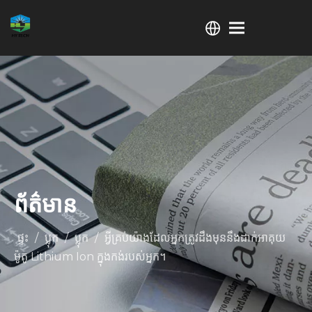
ព័ត៌មាន
ផ្ទះ
/
ប្លុក
/
ប្លុក
/
អ្វី​គ្រប់​យ៉ាង​ដែល​អ្នក​ត្រូវ​ដឹង​មុន​នឹង​ដាក់​អាគុយ​
ម៉ូតូ Lithium Ion ក្នុង​កង់​របស់​អ្នក។