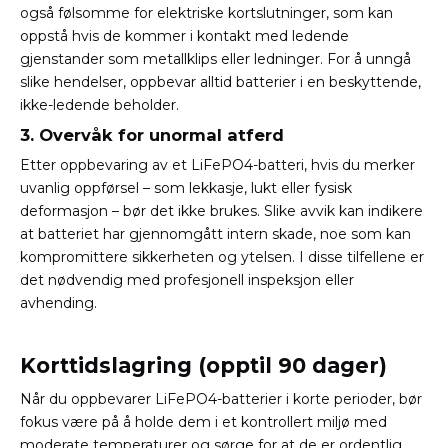
også følsomme for elektriske kortslutninger, som kan
oppstå hvis de kommer i kontakt med ledende
gjenstander som metallklips eller ledninger. For å unngå
slike hendelser, oppbevar alltid batterier i en beskyttende,
ikke-ledende beholder.
3. Overvåk for unormal atferd
Etter oppbevaring av et LiFePO4-batteri, hvis du merker
uvanlig oppførsel – som lekkasje, lukt eller fysisk
deformasjon – bør det ikke brukes. Slike avvik kan indikere
at batteriet har gjennomgått intern skade, noe som kan
kompromittere sikkerheten og ytelsen. I disse tilfellene er
det nødvendig med profesjonell inspeksjon eller
avhending.
Korttidslagring (opptil 90 dager)
Når du oppbevarer LiFePO4-batterier i korte perioder, bør
fokus være på å holde dem i et kontrollert miljø med
moderate temperaturer og sørge for at de er ordentlig