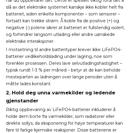
når du oppbevarer det. Dette er spesielt viktig fordi det å
slå av det elektriske systemet kanskje ikke kobler helt fra
batteriet, siden enkelte komponenter – som sensorer –
fortsatt kan trekke strøm. Å koble fra de positive (+) og
negative (-) polene sikrer at batteriet er fullstendig isolert,
og forhindrer langsom utlading eller andre uønskede
elektriske interaksjoner.
I motsetning til andre batterityper krever ikke LiFePO4-
batterier vedlikeholdslading under lagring, noe som
forenkler prosessen. Deres lave selvutladingshastighet –
typisk rundt 1-3 % per måned – betyr at de kan beholde
mesteparten av ladningen over lange perioder uten å
måtte lades konstant.
2. Hold deg unna varmekilder og ledende
gjenstander
Riktig oppbevaring av LiFePO4-batterier inkluderer å
holde dem borte fra varmekilder, som radiatorer eller
direkte sollys, da eksponering for høye temperaturer kan
føre til farlige kjemiske reaksjoner. Disse batteriene er