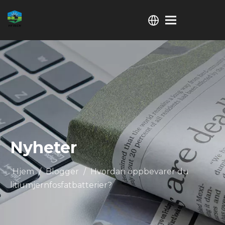
Nyheter
Hjem
/
Blogger
/
Hvordan oppbevarer du
litiumjernfosfatbatterier?