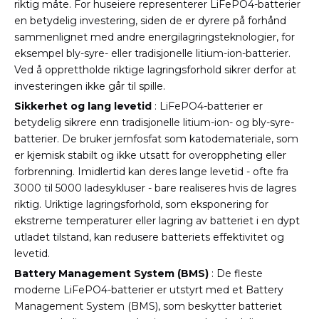
riktig måte. For huseiere representerer LiFePO4-batterier
en betydelig investering, siden de er dyrere på forhånd
sammenlignet med andre energilagringsteknologier, for
eksempel bly-syre- eller tradisjonelle litium-ion-batterier.
Ved å opprettholde riktige lagringsforhold sikrer derfor at
investeringen ikke går til spille.
Sikkerhet og lang levetid
: LiFePO4-batterier er
betydelig sikrere enn tradisjonelle litium-ion- og bly-syre-
batterier. De bruker jernfosfat som katodemateriale, som
er kjemisk stabilt og ikke utsatt for overoppheting eller
forbrenning. Imidlertid kan deres lange levetid - ofte fra
3000 til 5000 ladesykluser - bare realiseres hvis de lagres
riktig. Uriktige lagringsforhold, som eksponering for
ekstreme temperaturer eller lagring av batteriet i en dypt
utladet tilstand, kan redusere batteriets effektivitet og
levetid.
Battery Management System (BMS)
: De fleste
moderne LiFePO4-batterier er utstyrt med et Battery
Management System (BMS), som beskytter batteriet