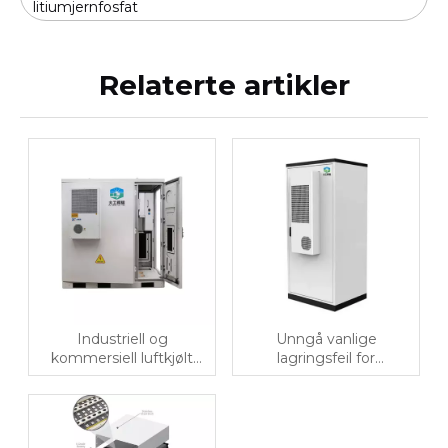
litiumjernfosfat
Relaterte artikler
Industriell og
Unngå vanlige
kommersiell luftkjølt
lagringsfeil for
BESS 100–144kWh | Alt-
litiumbatterier
i-ett
energilagringsløsning for
kostnadsoptimalisering