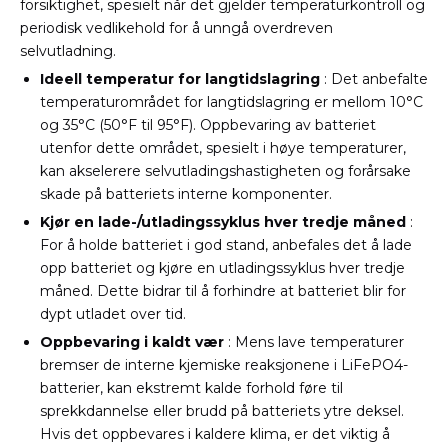
forsiktighet, spesielt når det gjelder temperaturkontroll og
periodisk vedlikehold for å unngå overdreven
selvutladning.
Ideell temperatur for langtidslagring
: Det anbefalte
temperaturområdet for langtidslagring er mellom 10°C
og 35°C (50°F til 95°F). Oppbevaring av batteriet
utenfor dette området, spesielt i høye temperaturer,
kan akselerere selvutladingshastigheten og forårsake
skade på batteriets interne komponenter.
Kjør en lade-/utladingssyklus hver tredje måned
:
For å holde batteriet i god stand, anbefales det å lade
opp batteriet og kjøre en utladingssyklus hver tredje
måned. Dette bidrar til å forhindre at batteriet blir for
dypt utladet over tid.
Oppbevaring i kaldt vær
: Mens lave temperaturer
bremser de interne kjemiske reaksjonene i LiFePO4-
batterier, kan ekstremt kalde forhold føre til
sprekkdannelse eller brudd på batteriets ytre deksel.
Hvis det oppbevares i kaldere klima, er det viktig å