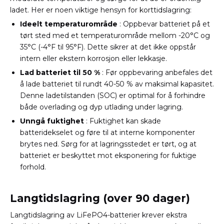
ladet. Her er noen viktige hensyn for korttidslagring:
Ideelt temperaturområde
: Oppbevar batteriet på et
tørt sted med et temperaturområde mellom -20°C og
35°C (-4°F til 95°F). Dette sikrer at det ikke oppstår
intern eller ekstern korrosjon eller lekkasje.
Lad batteriet til 50 %
: Før oppbevaring anbefales det
å lade batteriet til rundt 40-50 % av maksimal kapasitet.
Denne ladetilstanden (SOC) er optimal for å forhindre
både overlading og dyp utlading under lagring.
Unngå fuktighet
: Fuktighet kan skade
batteridekselet og føre til at interne komponenter
brytes ned. Sørg for at lagringsstedet er tørt, og at
batteriet er beskyttet mot eksponering for fuktige
forhold.
Langtidslagring (over 90 dager)
Langtidslagring av LiFePO4-batterier krever ekstra