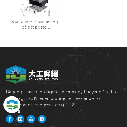
Nødsikkerhetskopiering
på sitt beste:
Hurtiglading BESS for
uavbrutt strømforsyning
Dagong Huiyao Intelligent Technology Luoyang Co., Ltd.,
grunnlagt i 2017, er en profesjonell leverandør av
batterienergilagringssystem (BESS).