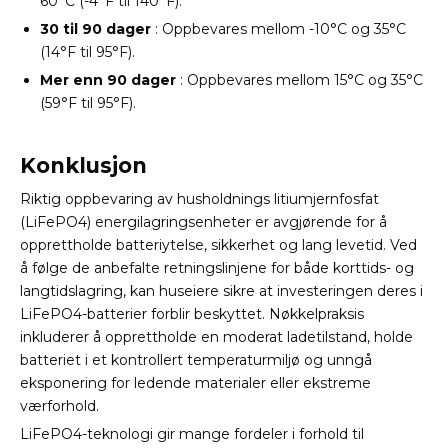
60°C (-4°F til 140°F).
30 til 90 dager
: Oppbevares mellom -10°C og 35°C
(14°F til 95°F).
Mer enn 90 dager
: Oppbevares mellom 15°C og 35°C
(59°F til 95°F).
Konklusjon
Riktig oppbevaring av husholdnings litiumjernfosfat
(LiFePO4) energilagringsenheter er avgjørende for å
opprettholde batteriytelse, sikkerhet og lang levetid. Ved
å følge de anbefalte retningslinjene for både korttids- og
langtidslagring, kan huseiere sikre at investeringen deres i
LiFePO4-batterier forblir beskyttet. Nøkkelpraksis
inkluderer å opprettholde en moderat ladetilstand, holde
batteriet i et kontrollert temperaturmiljø og unngå
eksponering for ledende materialer eller ekstreme
værforhold.
LiFePO4-teknologi gir mange fordeler i forhold til