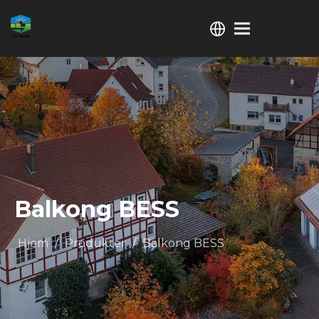
Balkong BESS
Hjem
/
Produkter
/
Balkong BESS