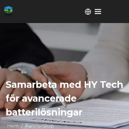
Samarbeta med HY Tech
för avancerade
batterilösningar
Hem
/
Partnerskap