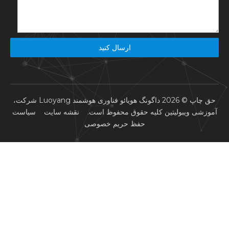
ارسال کنید
حق چاپ ©
2026
داگونگ هویائو فناوری هوشمند Luoyang شرکت،
آموزشی ویبولیتین کلیه حقوق محفوظ است.
نقشه سایت
سیاست
حفظ حریم خصوصی