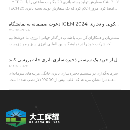
HY TECH سفارش تولید بسته باتری 20 مگاوات ساعتی را با CALBHY
TECH امضا کرد امروز اعلام کرد که یک سفارش تولید بسته باتری 20
مگاوات ساعتی را با CALB (باتری لیتیومی هوانوردی چین)، یک رهبر
جهانی در تولید باتری، امضا کرده است. بر اساس این توافق، HY TECH
دعوت صمیمانه به نمایشگاه IGEM 2024: کاوش در آینده ذخیره سازی انرژی مسکونی و تجاری
20 مگاوات ساعت o را مونتاژ و تولید خواهد کرد
05-08-2024
مشتریان و همکاران گرامی، با شتاب در گذار جهانی انرژی، ما خوشحالیم
که شرکت خود را در نمایشگاه بین المللی انرژی سبز و مواد زیست
محیطی (IGEM) که از 9 تا 11 اکتبر 2024 در کوالالامپور، مالزی برگزار می
شود، اعلام می کنیم.
آنچه صاحبان خانه باید قبل از خرید یک سیستم ذخیره سازی باتری خانه بررسی کنند
17-04-2026
سرمایه‌گذاری در سیستم ذخیره‌سازی باتری خانگی هزینه‌های سرمایه‌ای
عمده را نشان می‌دهد که اغلب بیش از 10000 دلار نصب شده است.
شما در حال ارتقای زیرساخت قابل توجهی هستید، نه یک خرید گاه به گاه
خانگی. افزایش نرخ برق، تغییر سیاست‌هایی مانند NEM 3.0 و شبکه برق
ناپایدار فزاینده