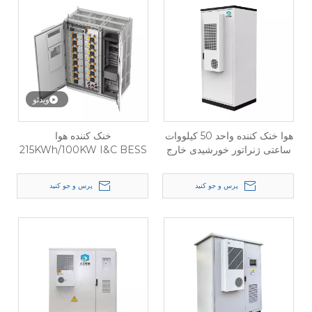
ویدئو
هوا خنک کننده واحد 50 کیلووات
خنک کننده هوا
ساعتی ژنراتور خورشیدی خارج
215KWh/100KW I&C BESS
از شبکه برق کوچک باتری
لیتیومی آهنی تجاری سیستم
پرس و جو کنید
پرس و جو کنید
ذخیره انرژی خورشیدی