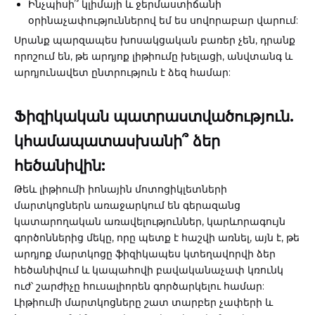
Ինչպիսի՞ կլիմայի և ջերմաստիճանի
օրինաչափություններով եմ ես սովորաբար վարում:
Սրանք պարզապես խոսակցական բառեր չեն, դրանք
որոշում են, թե արդյոք լիթիումը խելացի, անվտանգ և
արդյունավետ ընտրություն է ձեզ համար:
Ֆիզիկական պատրաստվածություն.
կհամապատասխանի՞ ձեր
հեծանիվին:
Թեև լիթիումի իոնային մոտոցիկլետների
մարտկոցներն առաջարկում են գերազանց
կատարողական առավելություններ, կարևորագույն
գործոններից մեկը, որը պետք է հաշվի առնել, այն է, թե
արդյոք մարտկոցը ֆիզիկապես կտեղավորվի ձեր
հեծանիվում և կապահովի բավականաչափ կռունկ
ուժ՝ շարժիչը հուսալիորեն գործարկելու համար:
Լիթիումի մարտկոցները շատ տարբեր չափերի և