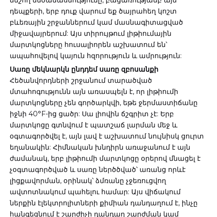
ճնշող մեծամասնությունը, բացառությամբ այն
դեպքերի, երբ դուք վարում եք ծայրահեղ կոշտ
բևեռային շրջաններում կամ մասնագիտացված
միջավայրերում: Այս տիրույթում լիթիումային
մարտկոցները հուսալիորեն աշխատում են՝
ապահովելով կայուն հզորություն և ամրություն:
Սառը մեկնարկն ընդդեմ սառը զբոսանքի
Հեծանվորդների շրջանում տարածված
մտահոգությունն այն առասպելն է, որ լիթիումի
մարտկոցները չեն գործարկվի, եթե ջերմաստիճանը
իջնի 40°F-ից ցածր: Սա լիովին ճշգրիտ չէ: Երբ
մարտկոցը գտնվում է պատշաճ լարման մեջ և
օգտագործվել է, այն լավ է աշխատում նույնիսկ ցուրտ
եղանակին: Հիմնական խնդիրն առաջանում է այն
ժամանակ, երբ լիթիումի մարտկոցը օրերով մնացել է
չօգտագործված և սառը ներծծված՝ առանց որևէ
լիցքավորման, օրինակ՝ ձմռանը չջեռուցվող
ավտոտնակում պահելու համար: Այս վիճակում
ներքին էլեկտրոլիտների քիմիան դանդաղում է, ինչը
հանգեցնում է շարժիչի դանդաղ շարժման կամ