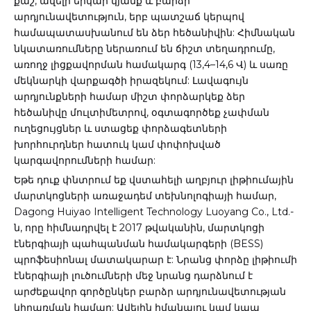
քաշ, ավելի երկար կյանք և բարձր
արդյունավետություն, երբ պատշաճ կերպով
համապատասխանում են ձեր հեծանիվին: Հիմնական
նկատառումները ներառում են ճիշտ տեղադրումը,
առողջ լիցքավորման համակարգ (13,4–14,6 Վ) և սառը
մեկնարկի վարքագծի իրազեկում: Լավագույն
արդյունքների համար միշտ փորձարկեք ձեր
հեծանիվը մուլտիմետրով, օգտագործեք չափման
ուղեցույցներ և ստացեք փորձագետների
խորհուրդներ հատուկ կամ փոփոխված
կարգավորումների համար:
Եթե ​​դուք փնտրում եք վստահելի աղբյուր լիթիումային
մարտկոցների առաջադեմ տեխնոլոգիայի համար,
Dagong Huiyao Intelligent Technology Luoyang Co., Ltd.-
ն, որը հիմնադրվել է 2017 թվականին, մարտկոցի
էներգիայի պահպանման համակարգերի (BESS)
պրոֆեսիոնալ մատակարար է: Նրանց փորձը լիթիումի
էներգիայի լուծումների մեջ նրանց դարձնում է
արժեքավոր գործընկեր բարձր արդյունավետության
կիրառման համար: Ավելին իմանալու կամ կապ