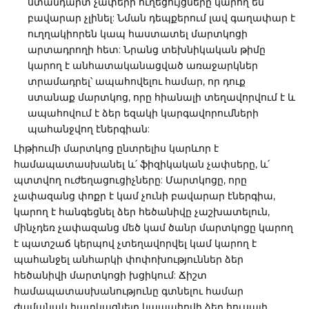
ստանդարտ չափերի ուղեցույցները կարող են
բավարար չլինել: Նման դեպքերում լավ գաղափար է
ուղղակիորեն կապ հաստատել մարտկոցի
արտադրողի հետ: Նրանց տեխնիկական թիմը
կարող է անհատականացված առաջարկներ
տրամադրել՝ ապահովելու համար, որ դուք
ստանաք մարտկոց, որը հիանալի տեղավորվում է և
ապահովում է ձեր եզակի կարգավորումների
պահանջվող էներգիան:
Լիթիումի մարտկոց ընտրելիս կարևոր է
համապատասխանել և՛ ֆիզիկական չափսերը, և՛
պտտվող ուժեղացուցիչները: Մարտկոցը, որը
չափազանց փոքր է կամ չունի բավարար էներգիա,
կարող է հանգեցնել ձեր հեծանիվը չաշխատելուն,
մինչդեռ չափազանց մեծ կամ ծանր մարտկոցը կարող
է պատշաճ կերպով չտեղավորվել կամ կարող է
պահանջել անհարկի փոփոխություններ ձեր
հեծանիվի մարտկոցի խցիկում: Ճիշտ
համապատասխանությունը գտնելու համար
ժամանակ հատկացնելը կապահովի ձեր հուսալի