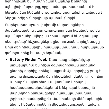
հզորության են, ուստի շատ կարևոր է ընտրել
այնպիսի մարտկոց, որը համապատասխանում է
ինչպես ձեր հեծանիվում առկա տարածքին, այնպես էլ
ձեր շարժիչի էներգիայի պահանջներին:
Բարեբախտաբար, լիթիումի մարտկոցների
ժամանակակից շատ արտադրողներ հասկանում են
այս մարտահրավերը և տրամադրում են օգտակար
ռեսուրսներ՝ հեշտացնելու ընտրության գործընթացը:
Ահա ձեր հեծանիվին համապատասխան հարմարանք
գտնելու երեք հուսալի եղանակ.
Battery Finder Tool.
Շատ ապրանքանիշեր
առաջարկում են հեշտ օգտագործման առցանց
ընտրիչ գործիք իրենց կայքում: Այս գործիքը թույլ է
տալիս մուտքագրել ձեր հեծանիվի մակնիշը, մոդելը
և տարին, այնուհետև ավտոմատ կերպով
համապատասխանեցնում է ձեր պահեստային
մարտկոցի բնութագրերը համապատասխան
լիթիումի համարժեքին: Սա հիանալի մեկնարկային
կետ է հեծանվորդների մեծամասնության համար,