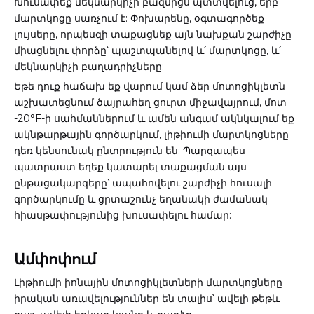
Խուսափեք մեկնարկիչի բազմիցս պտտվելուց, երբ
մարտկոցը սառչում է: Փոխարենը, օգտագործեք
լույսերը, որպեսզի տաքացնեք այն նախքան շարժիչը
միացնելու փորձը՝ պաշտպանելով և՛ մարտկոցը, և՛
մեկնարկիչի բաղադրիչները:
Եթե ​​դուք հաճախ եք վարում կամ ձեր մոտոցիկլետն
աշխատեցնում ծայրահեղ ցուրտ միջավայրում, մոտ
-20°F-ի սահմաններում և ամեն անգամ ակնկալում եք
ակնթարթային գործարկում, լիթիումի մարտկոցները
դեռ կենսունակ ընտրություն են: Պարզապես
պատրաստ եղեք կատարել տաքացման այս
ընթացակարգերը՝ ապահովելու շարժիչի հուսալի
գործարկումը և ցրտաշունչ եղանակի ժամանակ
հիասթափությունից խուսափելու համար:
Ամփոփում
Լիթիումի իոնային մոտոցիկլետների մարտկոցները
իրական առավելություններ են տալիս՝ ավելի թեթև