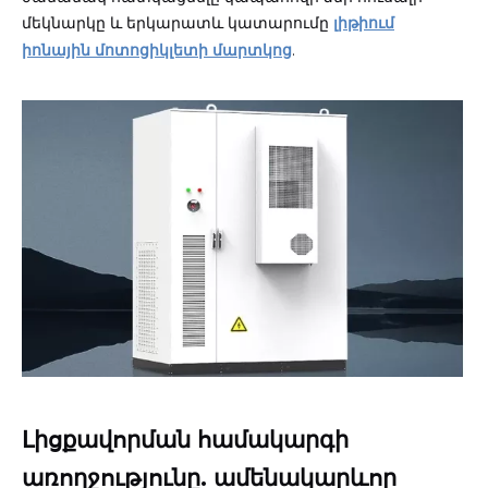
մեկնարկը և երկարատև կատարումը
լիթիում
իոնային մոտոցիկլետի մարտկոց
.
Լիցքավորման համակարգի
առողջությունը. ամենակարևոր