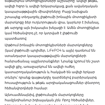
ենթարկում մոտոցիկլետների աշխարհը՝ ավելի թեթև,
ավելի հզոր և ավելի երկարակյաց, քան ավանդական
կապարաթթվային միավորները: Բայց նախքան
շտապեք տեղադրել լիթիումի իոնային մոտոցիկլետի
մարտկոցը ձեր ուղևորության վրա, կարևոր է իմանալ,
թե արդյոք այն իսկապես խելացի է: Ամեն մոտոցիկլետ
կամ հեծանվորդ չէ, որ կտրված է լիթիումի
պատճառով:
Լիթիում-իոնային մոտոցիկլետների մարտկոցները
(կամ լիթիումի պոլիմեր, LiFePO4 և այլն) դառնում են
ստանդարտ կապարաթթվային մարտկոցների
հանրաճանաչ այլընտրանքներ: Նրանք կշռում են շատ
ավելի քիչ, առաջարկում են ավելի ուժեղ
կատարողականություն և հակված են ավելի երկար
տևելու՝ դրանք գայթակղիչ դարձնելով բարձրակարգ
հուսալիություն և թեթև արդիականացումներ փնտրող
հեծանվորդների համար:
Այնուամենայնիվ, լիթիումային մարտկոցները
համընդհանուր իդեալական չեն: Որոշ հեծանիվներ,