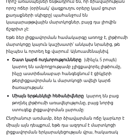
Որոշ առասպելներ ենթադրում են, որ ձիավարության
որոշ ոճեր (օրինակ՝ վազքուղու օրերը կամ ցուրտ
քաղաքների սկիզբը) պահանջում են
կապարաթթվային մարտկոցներ, բայց դա լիովին
ճշգրիտ չէ:
Եթե ​​ձեր լիցքավորման համակարգը առողջ է, լիթիումի
մարտկոցը կայուն կաշխատի՝ անկախ նրանից, թե
ինչպես և որտեղ եք վարում: Այնուամենայնիվ.
Շատ կարճ ուղևորությունները
(մինչև 5 րոպե)
կարող են ամբողջությամբ չլիցքավորել լիթիումը,
ինչը աստիճանաբար հանգեցնում է ցիկլերի
թերլիցքավորման և մարտկոցի ավելի կարճ
ծառայության:
Միայն երթևեկելի հեծանիվները
կարող են բաց
թողնել լիթիումի առավելությունը, բայց նորից
ստուգեք լիցքավորման լարումը:
Ընդհանուր առմամբ, ձեր ձիավարման ոճը կարևոր է
միայն այն դեպքում, եթե դա ազդում է մարտկոցի
լիցքավորման երկարակեցության վրա, հակառակ