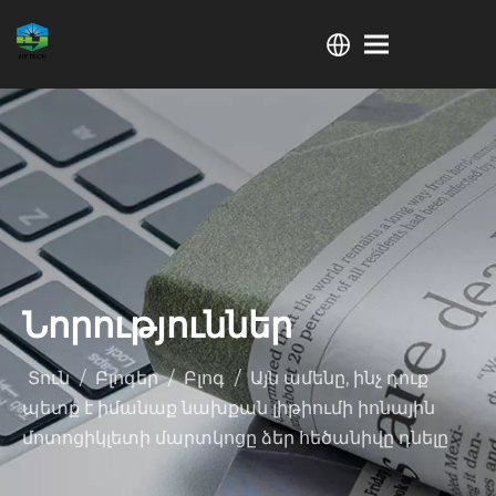
Նորություններ
Տուն
/
Բլոգեր
/
Բլոգ
/
Այն ամենը, ինչ դուք
պետք է իմանաք նախքան լիթիումի իոնային
մոտոցիկլետի մարտկոցը ձեր հեծանիվը դնելը