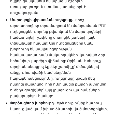
ովքեր ցանկանում են արագ և ճշգրիտ
առաջարկություն ստանալ առանց որևէ
գուշակության:
Մարտկոցի կիրառման ուղեցույց.
որոշ
արտադրողներ տրամադրում են մանրամասն PDF
ուղեցույցներ, որոնք թվարկում են մարտկոցների
համատեղելի չափերը մոտոցիկլետների լայն
տեսականի համար: Այս ուղեցույցները նաև
խորհուրդ են տալիս հզորության
համապատասխան մակարդակներ՝ կախված ձեր
հեծանիվի շարժիչի վիճակից: Օրինակ, եթե դուք
արդիականացրել եք ձեր շարժիչը՝ մեծացնելով
անցքի, հարվածի կամ սեղմման
հարաբերակցությունը, ուղեցույցը կօգնի ձեզ
ընտրել մարտկոց, որն ունի ավելի բարձր պտտվող
ուժեղացուցիչներ՝ այդ լրացուցիչ պահանջները
բավարարելու համար:
Փորձագետի խորհուրդ.
Եթե դուք ունեք հատուկ
կառուցված կամ խիստ ձևափոխված մոտոցիկլետ,