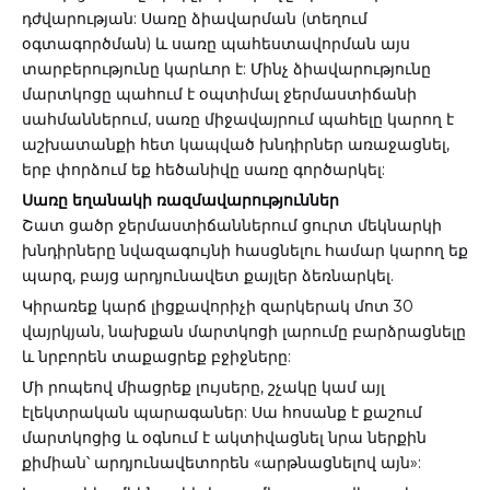
դժվարության: Սառը ձիավարման (տեղում
օգտագործման) և սառը պահեստավորման այս
տարբերությունը կարևոր է: Մինչ ձիավարությունը
մարտկոցը պահում է օպտիմալ ջերմաստիճանի
սահմաններում, սառը միջավայրում պահելը կարող է
աշխատանքի հետ կապված խնդիրներ առաջացնել,
երբ փորձում եք հեծանիվը սառը գործարկել:
Սառը եղանակի ռազմավարություններ
Շատ ցածր ջերմաստիճաններում ցուրտ մեկնարկի
խնդիրները նվազագույնի հասցնելու համար կարող եք
պարզ, բայց արդյունավետ քայլեր ձեռնարկել.
Կիրառեք կարճ լիցքավորիչի զարկերակ մոտ 30
վայրկյան, նախքան մարտկոցի լարումը բարձրացնելը
և նրբորեն տաքացրեք բջիջները:
Մի րոպեով միացրեք լույսերը, շչակը կամ այլ
էլեկտրական պարագաներ: Սա հոսանք է քաշում
մարտկոցից և օգնում է ակտիվացնել նրա ներքին
քիմիան՝ արդյունավետորեն «արթնացնելով այն»: