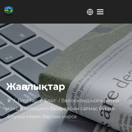
Жаңалықтар
Үй
/
Блогтар
/
Блог
/
Велосипедіңізге литий-
ионды мотоцикл батареясын салмас бұрын
білуіңіз керек барлық нәрсе