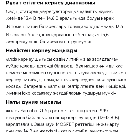
Рұқсат етілген кернеу диапазоны
Сіздің статорыңыз/регуляторыңыз қалыпты жұмыс
кезінде 13,4 В пен 14,6 В аралығында болуы керек.
13,4 В төмен литий батареялары толық зарядталмайды.
14,6 В жоғары болса, ішкі қорғаныс тізбегі зақым
келтірмеу үшін батареяны өшіруі мүмкін.
Неліктен кернеу маңызды
Әлсіз кернеу шығысы сіздің литийіңіз аз зарядталған
күйде қалады дегенді білдіреді, бұл нашар өнімділікке
немесе мерзімінен бұрын істен шығуға әкеледі. Тым көп
кернеу литийдің шамадан тыс кернеуден қорғауын іске
қосады, батареяны қалпына келтірілгенге дейін өшіреді,
мүмкін іске қосылмау жағдайларын тудыруы мүмкін.
Нақты дүние мысалы
1999 жылғы Yamaha R1 бір рет реттегіштің істен
шығуына байланысты нашар кернеулерде (12–12,8 В)
зарядталған. Заманауи MOSFET реттегішіне жаңарту
оны сау 14 В-қа жеткізді - қазір литийді ауыстырумен