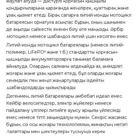
жаулап алуда — дәстүрлі қорғасын қышқылы
қондырғыларына қарағанда жеңілірек, қуаттырақ және
ұзақ қызмет етеді. Бірақ сапарға литий-ионды мотоцикл
батареясын орнатуға асықпас бұрын, оның шынымен
де ақылды сәйкестік екенін білу өте маңызды. Әрбір
мотоцикл немесе шабандоз литий үшін кесілген емес.
Литий-ионды мотоцикл батареялары (немесе литий-
полимер, LiFePO⁴ және т.б.) стандартты қорғасын-
қышқылды аккумуляторларға танымал баламаға
айналуда. Олардың салмағы әлдеқайда аз, өнімділігі
жоғары және ұзақ қызмет етеді, бұл оларды жоғары
сенімділік пен жеңіл жаңартуларды іздейтін
шабандоздарды қызықтырады.
Дегенмен, литий батареялары әмбебап идеал емес.
Кейбір велосипедтер, электр жүйелері немесе
пайдалану үлгілері литийге ауысу арқылы үйлесімді
емес немесе тіпті зақымдалуы мүмкін. Секіріс жасамас
бұрын, сіз осы жоғары технологиялық жинақтың негізгі
талаптары мен шектеулерін түсінуіңіз керек.