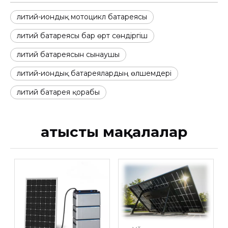
литий-иондық мотоцикл батареясы
литий батареясы бар өрт сөндіргіш
литий батареясын сынаушы
литий-иондық батареялардың өлшемдері
литий батарея қорабы
Қатысты мақалалар