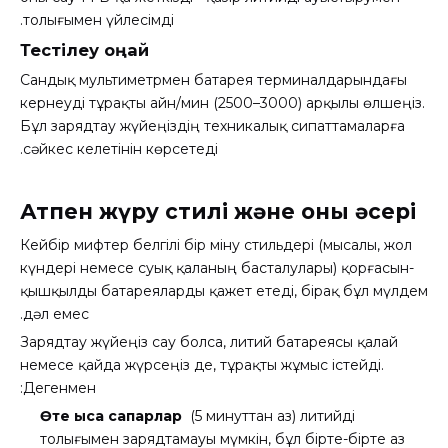
толығымен үйлесімді.
Тестілеу оңай
Сандық мультиметрмен батарея терминалдарындағы
кернеуді тұрақты айн/мин (2500–3000) арқылы өлшеңіз.
Бұл зарядтау жүйеңіздің техникалық сипаттамаларға
сәйкес келетінін көрсетеді.
Атпен жүру стилі және оның әсері
Кейбір мифтер белгілі бір міну стильдері (мысалы, жол
күндері немесе суық қаланың басталулары) қорғасын-
қышқылды батареяларды қажет етеді, бірақ бұл мүлдем
дәл емес.
Зарядтау жүйеңіз сау болса, литий батареясы қалай
немесе қайда жүрсеңіз де, тұрақты жұмыс істейді.
Дегенмен:
Өте қысқа сапарлар
(5 минуттан аз) литийді
толығымен зарядтамауы мүмкін, бұл бірте-бірте аз