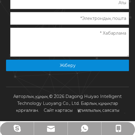
Жіберу
Авторлық құқық ©
2026
Dagong Huiyao Intelligent
Technology Luoyang Co., Ltd. Барлық құқықтар
қорғалған.
Сайт картасы
Құпиялылық саясаты
info@dagonghuiyao.cn
+86- 13015572082
+86 15976276909
+86 13015572082