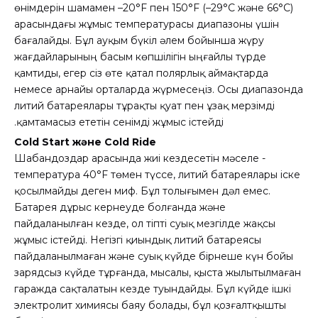
өнімдерін шамамен –20°F пен 150°F (–29°C және 66°C)
арасындағы жұмыс температурасы диапазоны үшін
бағалайды. Бұл ауқым бүкіл әлем бойынша жүру
жағдайларының басым көпшілігін ыңғайлы түрде
қамтиды, егер сіз өте қатал полярлық аймақтарда
немесе арнайы орталарда жүрмесеңіз. Осы диапазонда
литий батареялары тұрақты қуат пен ұзақ мерзімді
қамтамасыз ететін сенімді жұмыс істейді.
Cold Start және Cold Ride
Шабандоздар арасында жиі кездесетін мәселе -
температура 40°F төмен түссе, литий батареялары іске
қосылмайды деген миф. Бұл толығымен дәл емес.
Батарея дұрыс кернеуде болғанда және
пайдаланылған кезде, ол тіпті суық мезгілде жақсы
жұмыс істейді. Негізгі қиындық литий батареясы
пайдаланылмаған және суық күйде бірнеше күн бойы
зарядсыз күйде тұрғанда, мысалы, қыста жылытылмаған
гаражда сақталатын кезде туындайды. Бұл күйде ішкі
электролит химиясы баяу болады, бұл қозғалтқышты