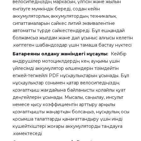
велосипедіңіздің маркасын, үлгісін және жылын
енгізуге мүмкіндік береді, содан кейін
аккумуляторлық аккумулятордың техникалық
сипаттамаларын сәйкес литий эквивалентіне
автоматты түрде сәйкестендіреді. Бұл ешқандай
болжамсыз жылдам және дәл ұсыныс алғысы келетін
көптеген шабандоздар үшін тамаша бастау нүктесі.
Батареяны қолдану жөніндегі нұсқаулық:
Кейбір
өндірушілер мотоциклдердің кең ауқымы үшін
үйлесімді аккумулятор өлшемдерін тізімдейтін
егжей-тегжейлі PDF нұсқаулықтарын ұсынады. Бұл
нұсқаулықтар сонымен қатар велосипедіңіздің
қозғалтқыш жағдайына байланысты қолайлы қуат
деңгейлерін ұсынады. Мысалы, саңылау, инсульт
немесе қысу коэффициентін арттыру арқылы
қозғалтқышты жаңартқан болсаңыз, нұсқаулық осы
қосымша талаптарды қанағаттандыру үшін иінді
күшейткіштері жоғары аккумуляторды таңдауға
көмектеседі.