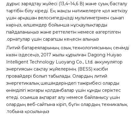
дұрыс зарядтау жүйесі (13,4–14,6 В) және суық басталу
тәртібін білу кіреді. Ең жақсы нәтижелерге қол жеткізу
үшін әрқашан велосипедіңізді мультиметрмен сынап
көріңіз, өлшемдер бойынша нұсқаулықтарды
пайдаланыңыз және реттелетін немесе өзгертілген
орнатулар үшін сарапшы кеңесін алыңыз.
Литий батареяларының озық технологиясының сенімді
көзін іздесеңіз, 2017 жылы құрылған Dagong Huiyao
Intelligent Technology Luoyang Co., Ltd. аккумулятор
энергиясын сақтау жүйелерінің (BESS) кәсіби
провайдері болып табылады. Олардың литий
энергетикалық шешімдеріндегі тәжірибесі оларды
өнімділігі жоғары қолданбалар үшін құнды серіктес
етеді. Қосымша ақпарат алу немесе байланысу үшін
олардың веб-сайтына кіріп, бүгін олардың техникалық
тобына қосылыңыз.