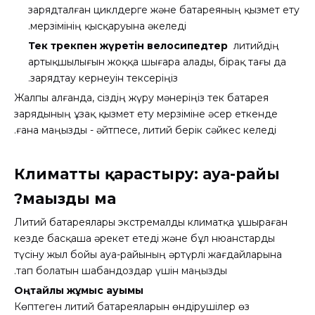
зарядталған циклдерге және батареяның қызмет ету
мерзімінің қысқаруына әкеледі.
Тек трекпен жүретін велосипедтер
литийдің
артықшылығын жоққа шығара алады, бірақ тағы да
зарядтау кернеуін тексеріңіз.
Жалпы алғанда, сіздің жүру мәнеріңіз тек батарея
зарядының ұзақ қызмет ету мерзіміне әсер еткенде
ғана маңызды - әйтпесе, литий берік сәйкес келеді.
Климатты қарастыру: ауа-райы
маңызды ма?
Литий батареялары экстремалды климатқа ұшыраған
кезде басқаша әрекет етеді және бұл нюанстарды
түсіну жыл бойы ауа-райының әртүрлі жағдайларына
тап болатын шабандоздар үшін маңызды.
Оңтайлы жұмыс ауқымы
Көптеген литий батареяларын өндірушілер өз