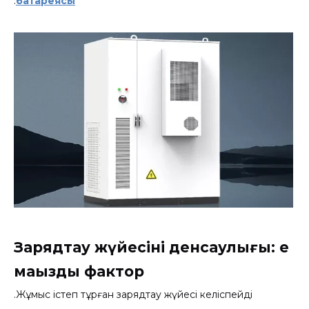
.
батареясы
Зарядтау жүйесінің денсаулығы: ең
маңызды фактор
Жұмыс істеп тұрған зарядтау жүйесі келіспейді.