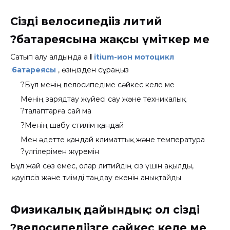
Сіздің велосипедіңіз литий
батареясына жақсы үміткер ме?
Сатып алу алдында а
l
itium-ион мотоцикл
батареясы
, өзіңізден сұраңыз:
Бұл менің велосипедіме сәйкес келе ме?
Менің зарядтау жүйесі сау және техникалық
талаптарға сай ма?
Менің шабу стилім қандай?
Мен әдетте қандай климаттық және температура
үлгілерімен жүремін?
Бұл жай сөз емес, олар литийдің сіз үшін ақылды,
қауіпсіз және тиімді таңдау екенін анықтайды.
Физикалық дайындық: ол сіздің
велосипедіңізге сәйкес келе ме?