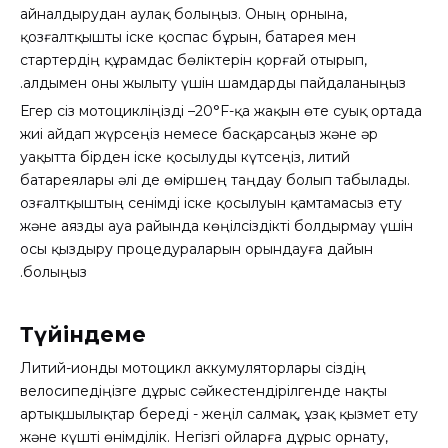
айналдырудан аулақ болыңыз. Оның орнына,
қозғалтқышты іске қоспас бұрын, батарея мен
стартердің құрамдас бөліктерін қорғай отырып,
алдымен оны жылыту үшін шамдарды пайдаланыңыз.
Егер сіз мотоцикліңізді –20°F-қа жақын өте суық ортада
жиі айдап жүрсеңіз немесе басқарсаңыз және әр
уақытта бірден іске қосылуды күтсеңіз, литий
батареялары әлі де өміршең таңдау болып табылады.
Қозғалтқыштың сенімді іске қосылуын қамтамасыз ету
және аязды ауа райында көңілсіздікті болдырмау үшін
осы қыздыру процедураларын орындауға дайын
болыңыз.
Түйіндеме
Литий-ионды мотоцикл аккумуляторлары сіздің
велосипедіңізге дұрыс сәйкестендірілгенде нақты
артықшылықтар береді - жеңіл салмақ, ұзақ қызмет ету
және күшті өнімділік. Негізгі ойларға дұрыс орнату,