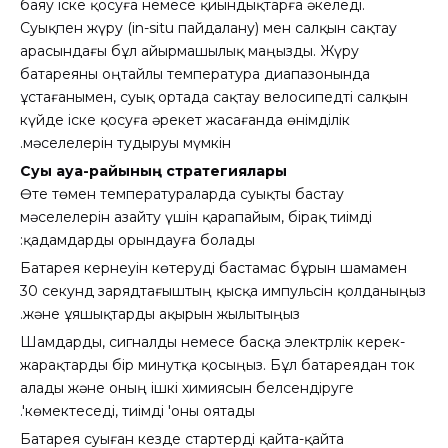
баяу іске қосуға немесе қиындықтарға әкеледі.
Суықпен жүру (in-situ пайдалану) мен салқын сақтау
арасындағы бұл айырмашылық маңызды. Жүру
батареяны оңтайлы температура диапазонында
ұстағанымен, суық ортада сақтау велосипедті салқын
күйде іске қосуға әрекет жасағанда өнімділік
мәселелерін тудыруы мүмкін.
Суық ауа-райының стратегиялары
Өте төмен температураларда суықты бастау
мәселелерін азайту үшін қарапайым, бірақ тиімді
қадамдарды орындауға болады:
Батарея кернеуін көтеруді бастамас бұрын шамамен
30 секунд зарядтағыштың қысқа импульсін қолданыңыз
және ұяшықтарды ақырын жылытыңыз.
Шамдарды, сигналды немесе басқа электрлік керек-
жарақтарды бір минутқа қосыңыз. Бұл батареядан ток
алады және оның ішкі химиясын белсендіруге
көмектеседі, тиімді 'оны оятады'.
Батарея суыған кезде стартерді қайта-қайта