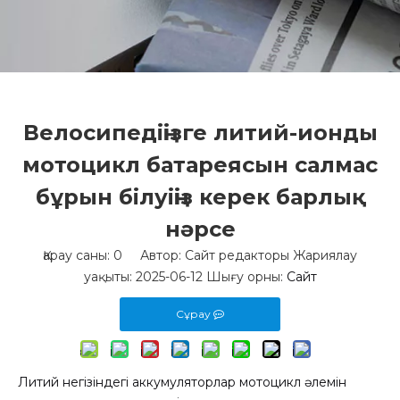
Велосипедіңізге литий-ионды
мотоцикл батареясын салмас
бұрын білуіңіз керек барлық
нәрсе
Қарау саны:
0
Автор: Сайт редакторы Жариялау
уақыты: 2025-06-12 Шығу орны:
Сайт
Сұрау
Литий негізіндегі аккумуляторлар мотоцикл әлемін