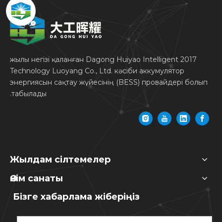
жөніндегі нұсқаулық
2017 жылы негізі қаланған Dagong Huiyao Intelligent
Technology Luoyang Co., Ltd. кәсіби аккумулятор
энергиясын сақтау жүйесінің (BESS) провайдері болып
табылады.
Жылдам сілтемелер
Өнім санаты
Бізге хабарлама жіберіңіз