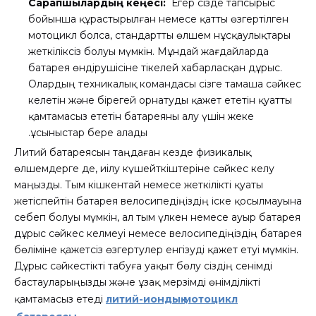
Сарапшылардың кеңесі:
Егер сізде тапсырыс
бойынша құрастырылған немесе қатты өзгертілген
мотоцикл болса, стандартты өлшем нұсқаулықтары
жеткіліксіз болуы мүмкін. Мұндай жағдайларда
батарея өндірушісіне тікелей хабарласқан дұрыс.
Олардың техникалық командасы сізге тамаша сәйкес
келетін және бірегей орнатуды қажет ететін қуатты
қамтамасыз ететін батареяны алу үшін жеке
ұсыныстар бере алады.
Литий батареясын таңдаған кезде физикалық
өлшемдерге де, иілу күшейткіштеріне сәйкес келу
маңызды. Тым кішкентай немесе жеткілікті қуаты
жетіспейтін батарея велосипедіңіздің іске қосылмауына
себеп болуы мүмкін, ал тым үлкен немесе ауыр батарея
дұрыс сәйкес келмеуі немесе велосипедіңіздің батарея
бөліміне қажетсіз өзгертулер енгізуді қажет етуі мүмкін.
Дұрыс сәйкестікті табуға уақыт бөлу сіздің сенімді
бастауларыңызды және ұзақ мерзімді өнімділікті
қамтамасыз етеді
литий-иондық мотоцикл