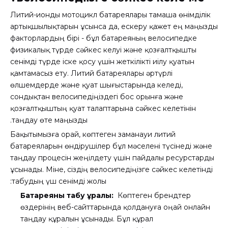
Литий-ионды мотоцикл батареялары тамаша өнімділік
артықшылықтарын ұсынса да, ескеру қажет ең маңызды
факторлардың бірі - бұл батареяның велосипедке
физикалық түрде сәйкес келуі және қозғалтқышты
сенімді түрде іске қосу үшін жеткілікті иілу қуатын
қамтамасыз ету. Литий батареялары әртүрлі
өлшемдерде және қуат шығыстарында келеді,
сондықтан велосипедіңіздегі бос орынға және
қозғалтқыштың қуат талаптарына сәйкес келетінін
таңдау өте маңызды.
Бақытымызға орай, көптеген заманауи литий
батареяларын өндірушілер бұл мәселені түсінеді және
таңдау процесін жеңілдету үшін пайдалы ресурстарды
ұсынады. Міне, сіздің велосипедіңізге сәйкес келетінді
табудың үш сенімді жолы:
Батареяны табу құралы:
Көптеген брендтер
өздерінің веб-сайттарында қолдануға оңай онлайн
таңдау құралын ұсынады. Бұл құрал