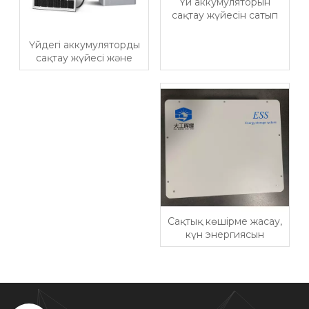
Үй аккумуляторын
сақтау жүйесін сатып
алмас бұрын үй иелері
нені тексеруі керек
Үйдегі аккумуляторды
сақтау жүйесі және
генератор: 2026 жылы
қайсысы маңыздырақ?
Сақтық көшірме жасау,
күн энергиясын
өздігінен пайдалану
және төменгі шоттар
үшін үйдегі
батареяларды сақтау
жүйесін сатып алу