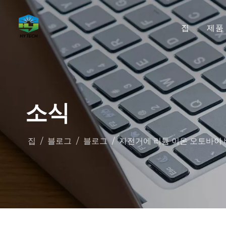
집
제품
소식
집
/
블로그
/
블로그
/
자전거에 리튬 이온 오토바이 