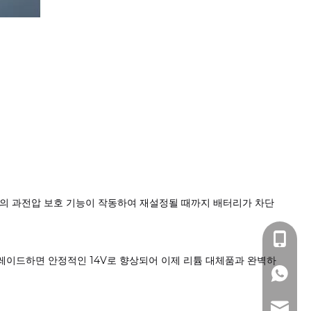
튬의 과전압 보호 기능이 작동하여 재설정될 때까지 배터리가 차단
+86- 13
 업그레이드하면 안정적인 14V로 향상되어 이제 리튬 대체품과 완벽하
+86 15
info@d